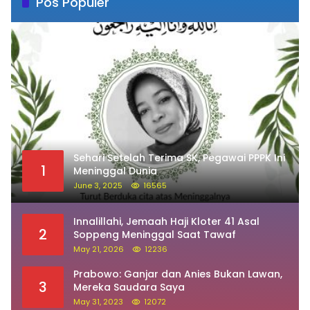
Pos Populer
Sehari Setelah Terima SK, Pegawai PPPK Ini
1
Meninggal Dunia
June 3, 2025
16565
Innalillahi, Jemaah Haji Kloter 41 Asal
2
Soppeng Meninggal Saat Tawaf
May 21, 2026
12236
Prabowo: Ganjar dan Anies Bukan Lawan,
3
Mereka Saudara Saya
May 31, 2023
12072