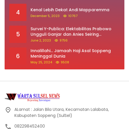
Kenal Lebih Dekat Andi Mapparemma
4
December 5, 2023
10767
Survei Y-Publica: Elektabilitas Prabowo
5
Ungguli Ganjar dan Anies Seiring
Kepuasan Terhadap Jokowi Naik
June 2, 2023
9756
Innalillahi… Jamaah Haji Asal Soppeng
6
Meninggal Dunia
May 25, 2024
9508
ALamat : Jalan Bila Utara, Kecamatan Lalabata,
Kabupaten Soppeng (SulSel)
082298452400