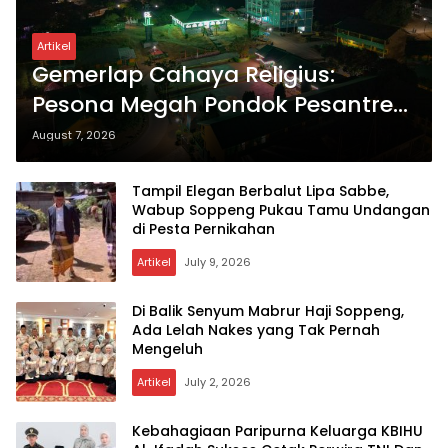
Artikel
Gemerlap Cahaya Religius:
Pesona Megah Pondok Pesantren
Yasrib di Bawah Langit Malam
August 7, 2026
Tampil Elegan Berbalut Lipa Sabbe,
Wabup Soppeng Pukau Tamu Undangan
di Pesta Pernikahan
Artikel
July 9, 2026
Di Balik Senyum Mabrur Haji Soppeng,
Ada Lelah Nakes yang Tak Pernah
Mengeluh
Artikel
July 2, 2026
Kebahagiaan Paripurna Keluarga KBIHU