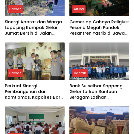
Daerah
Artikel
Sinergi Aparat dan Warga
Gemerlap Cahaya Religius:
Lapajung Kompak Gelar
Pesona Megah Pondok
Jumat Bersih di Jalan
Pesantren Yasrib di Bawah
Pesantren
Langit Malam
Daerah
Daerah
Perkuat Sinergi
Bank Sulselbar Soppeng
Pembangunan dan
Gelontorkan Bantuan
Kamtibmas, Kapolres Baru
Seragam Latihan
Soppeng “MAPPATABE” ke
Paskibraka Tahun 2026
Bupati Suwardi Haseng