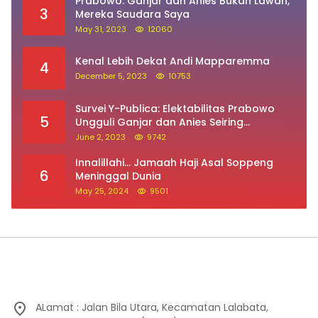
Prabowo: Ganjar dan Anies Bukan Lawan,
3
Mereka Saudara Saya
May 31, 2023
12060
Kenal Lebih Dekat Andi Mapparemma
4
December 5, 2023
10753
Survei Y-Publica: Elektabilitas Prabowo
5
Ungguli Ganjar dan Anies Seiring
Kepuasan Terhadap Jokowi Naik
June 2, 2023
9742
Innalillahi… Jamaah Haji Asal Soppeng
6
Meninggal Dunia
May 25, 2024
9501
ALamat : Jalan Bila Utara, Kecamatan Lalabata,