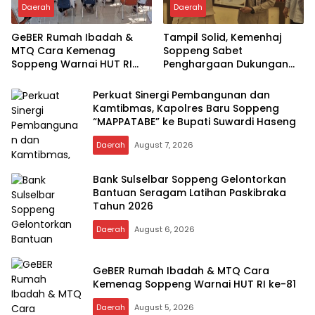
Daerah
Daerah
GeBER Rumah Ibadah &
Tampil Solid, Kemenhaj
MTQ Cara Kemenag
Soppeng Sabet
Soppeng Warnai HUT RI
Penghargaan Dukungan
ke-81
Penyelenggaraan
Kesehatan Haji Terbaik
Perkuat Sinergi Pembangunan dan
Kamtibmas, Kapolres Baru Soppeng
“MAPPATABE” ke Bupati Suwardi Haseng
Daerah
August 7, 2026
Bank Sulselbar Soppeng Gelontorkan
Bantuan Seragam Latihan Paskibraka
Tahun 2026
Daerah
August 6, 2026
GeBER Rumah Ibadah & MTQ Cara
Kemenag Soppeng Warnai HUT RI ke-81
Daerah
August 5, 2026