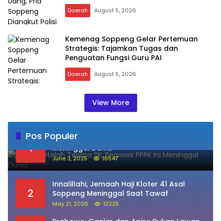
Daerah
August 5, 2026
Kemenag Soppeng Gelar Pertemuan
Strategis: Tajamkan Tugas dan
Penguatan Fungsi Guru PAI
Daerah
August 5, 2026
View More
Pos Populer
Sehari Setelah Terima SK, Pegawai PPPK Ini
1
Meninggal Dunia
June 3, 2025
16547
Innalillahi, Jemaah Haji Kloter 41 Asal
2
Soppeng Meninggal Saat Tawaf
May 21, 2026
12225