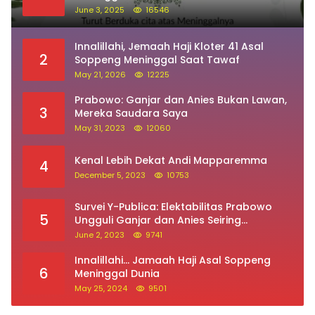
June 3, 2025
16546
Innalillahi, Jemaah Haji Kloter 41 Asal
2
Soppeng Meninggal Saat Tawaf
May 21, 2026
12225
Prabowo: Ganjar dan Anies Bukan Lawan,
3
Mereka Saudara Saya
May 31, 2023
12060
Kenal Lebih Dekat Andi Mapparemma
4
December 5, 2023
10753
Survei Y-Publica: Elektabilitas Prabowo
5
Ungguli Ganjar dan Anies Seiring
Kepuasan Terhadap Jokowi Naik
June 2, 2023
9741
Innalillahi… Jamaah Haji Asal Soppeng
6
Meninggal Dunia
May 25, 2024
9501