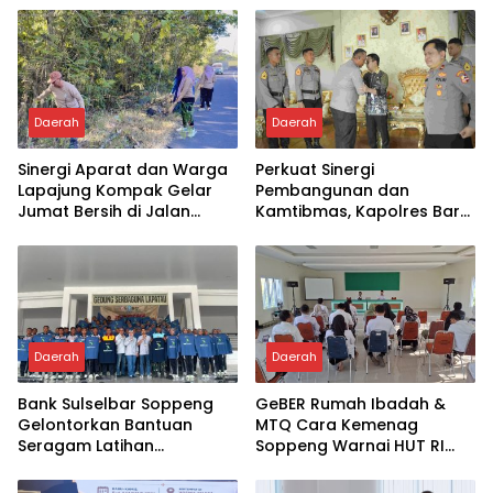
Daerah
Daerah
Sinergi Aparat dan Warga
Perkuat Sinergi
Lapajung Kompak Gelar
Pembangunan dan
Jumat Bersih di Jalan
Kamtibmas, Kapolres Baru
Pesantren
Soppeng “MAPPATABE” ke
Bupati Suwardi Haseng
Daerah
Daerah
Bank Sulselbar Soppeng
GeBER Rumah Ibadah &
Gelontorkan Bantuan
MTQ Cara Kemenag
Seragam Latihan
Soppeng Warnai HUT RI
Paskibraka Tahun 2026
ke-81