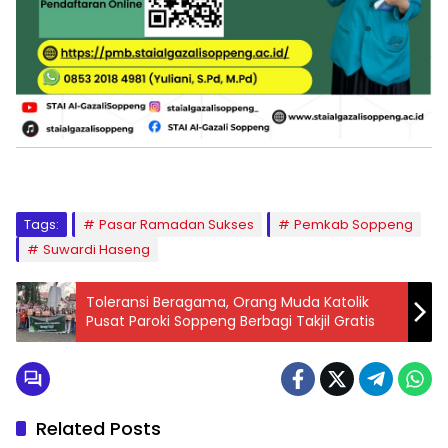
Tags:
Pasar Ramadan Sukses
Pemkab Soppeng
Suwardi Haseng
Toleransi Beragama, Orang Muda Katolik
Pusat Paroki Soppeng Berbagi Takjil Gratis
Related Posts