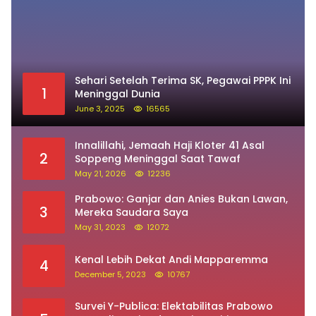
Sehari Setelah Terima SK, Pegawai PPPK Ini
1
Meninggal Dunia
June 3, 2025
16565
Innalillahi, Jemaah Haji Kloter 41 Asal
2
Soppeng Meninggal Saat Tawaf
May 21, 2026
12236
Prabowo: Ganjar dan Anies Bukan Lawan,
3
Mereka Saudara Saya
May 31, 2023
12072
Kenal Lebih Dekat Andi Mapparemma
4
December 5, 2023
10767
Survei Y-Publica: Elektabilitas Prabowo