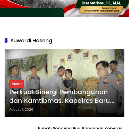
Suwardi Haseng
Daerah
Perkuat Sinergi Pembangunan
dan Kamtibmas, Kapolres Baru
Soppeng “MAPPATABE” ke Bupati
August 7, 2026
Suwardi Haseng
Bupati Soppeng Puji Bangunan Koperasi