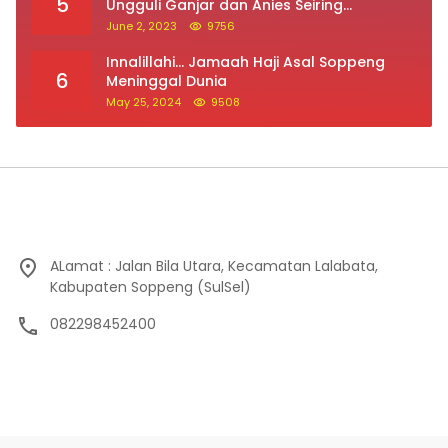
5
Ungguli Ganjar dan Anies Seiring
Kepuasan Terhadap Jokowi Naik
June 2, 2023
9756
Innalillahi… Jamaah Haji Asal Soppeng
6
Meninggal Dunia
May 25, 2024
9508
ALamat : Jalan Bila Utara, Kecamatan Lalabata,
Kabupaten Soppeng (SulSel)
082298452400