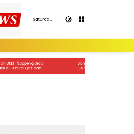
Saturday,
August 8,
2026
 Siap
Sambut HUT Ke-81 RI, Kemenag Soppeng
sidah
Gelar GEBER Rumah Ibadah