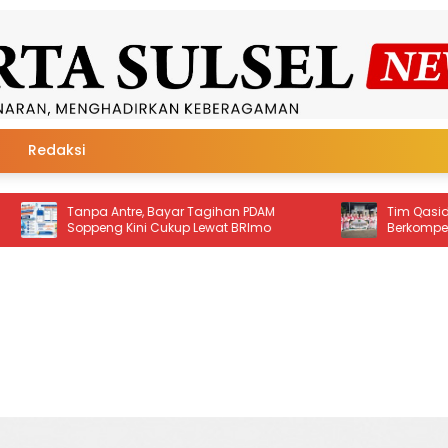
Redaksi
Antre, Bayar Tagihan PDAM
Tim Qasidah BKMT Soppeng
g Kini Cukup Lewat BRImo
Berkompetisi di Festival Qa
Nasional 2026