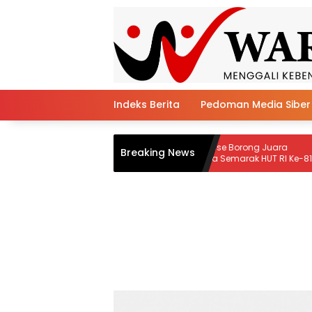
Skip
to
content
Indeks Berita
Pedoman Media Siber
D
MI Darunnaiem Pesse Borong Juara
Tanpa 
Breaking News
Keagamaan pada Semarak HUT RI Ke-81
Soppen