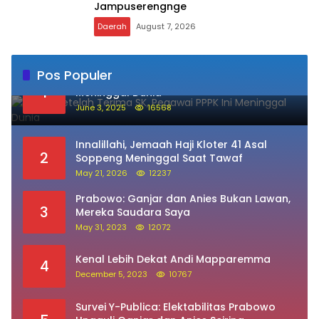
Jampuserengnge
Daerah
August 7, 2026
Pos Populer
Sehari Setelah Terima SK, Pegawai PPPK Ini
1
Meninggal Dunia
June 3, 2025
16568
Innalillahi, Jemaah Haji Kloter 41 Asal
2
Soppeng Meninggal Saat Tawaf
May 21, 2026
12237
Prabowo: Ganjar dan Anies Bukan Lawan,
3
Mereka Saudara Saya
May 31, 2023
12072
Kenal Lebih Dekat Andi Mapparemma
4
December 5, 2023
10767
Survei Y-Publica: Elektabilitas Prabowo