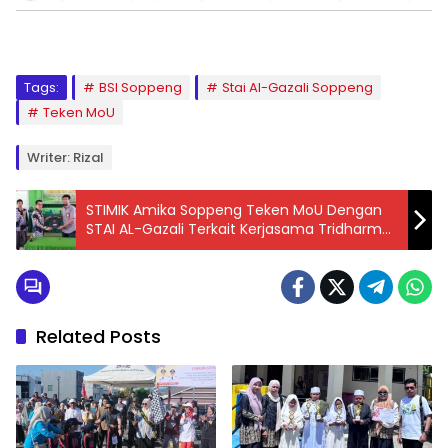
Tags:
BSI Soppeng
Stai Al-Gazali Soppeng
Teken MoU
Writer: Rizal
STIMIK Amika Soppeng Teken MoU Dengan
STAI AL-Gazali Terkait Kerjasama Tridharma
Perguruan Tinggi
Related Posts