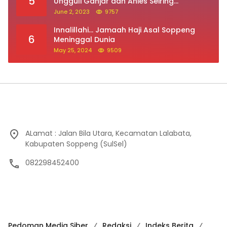
5
Ungguli Ganjar dan Anies Seiring
Kepuasan Terhadap Jokowi Naik
June 2, 2023
9757
Innalillahi… Jamaah Haji Asal Soppeng
6
Meninggal Dunia
May 25, 2024
9509
ALamat : Jalan Bila Utara, Kecamatan Lalabata,
Kabupaten Soppeng (SulSel)
082298452400
Pedoman Media Siber
Redaksi
Indeks Berita