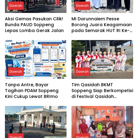
Daerah
Daerah
Aksi Gemas Pasukan Cilik!
MI Darunnaiem Pesse
Bunda PAUD Soppeng
Borong Juara Keagamaan
Lepas Lomba Gerak Jalan
pada Semarak HUT RI Ke-
81
Daerah
Daerah
Tanpa Antre, Bayar
Tim Qasidah BKMT
Tagihan PDAM Soppeng
Soppeng Siap Berkompetisi
Kini Cukup Lewat BRImo
di Festival Qasidah
Nasional 2026
Daerah
Daerah