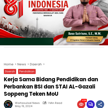
Home
News
Daerah
Daerah
Pendidikan
Kerja Sama Bidang Pendidikan dan
Perbankan BSI dan STAI AL-Gazali
Soppeng Teken MoU
658
Wartasulsel News
1 Min Read
May 19, 2024