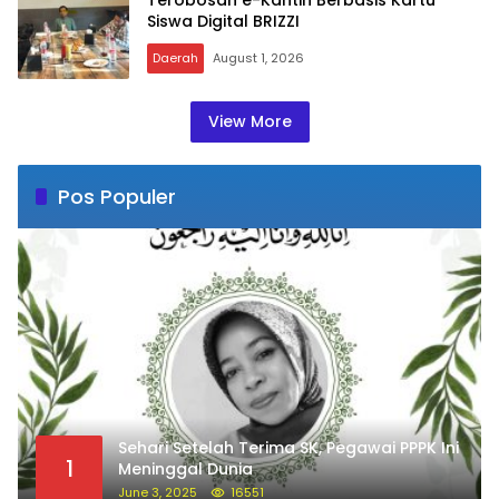
Siswa Digital BRIZZI
Daerah
August 1, 2026
View More
Pos Populer
Sehari Setelah Terima SK, Pegawai PPPK Ini
1
Meninggal Dunia
June 3, 2025
16551