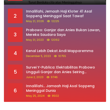
Innalillahi, Jemaah Haji Kloter 41 Asal
2
Soppeng Meninggal Saat Tawaf
May 21, 2026
12225
Prabowo: Ganjar dan Anies Bukan Lawan,
3
Mereka Saudara Saya
May 31, 2023
12062
Kenal Lebih Dekat Andi Mapparemma
4
December 5, 2023
10755
Survei Y-Publica: Elektabilitas Prabowo
5
Ungguli Ganjar dan Anies Seiring
Kepuasan Terhadap Jokowi Naik
June 2, 2023
9746
Innalillahi… Jamaah Haji Asal Soppeng
6
Meninggal Dunia
May 25, 2024
9502