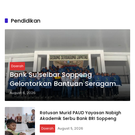
Pendidikan
Daerah
Bank Sulselbar Soppeng
Gelontorkan Bantuan Seragam
Latihan Paskibraka Tahun 2026
August 6, 2026
Ratusan Murid PAUD Yayasan Nabigh
Akademik Serbu Bank BRI Soppeng
Daerah
August 5, 2026