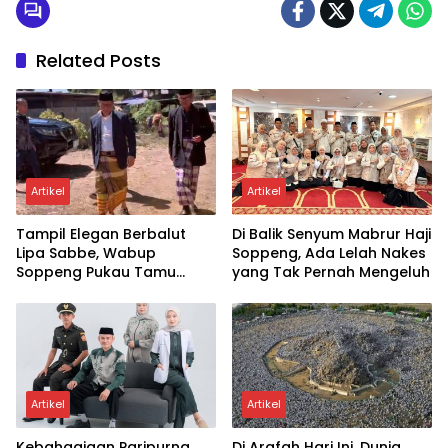
Related Posts
Artikel
Artikel
Tampil Elegan Berbalut
Di Balik Senyum Mabrur Haji
Lipa Sabbe, Wabup
Soppeng, Ada Lelah Nakes
Soppeng Pukau Tamu
yang Tak Pernah Mengeluh
Undangan di Pesta
Pernikahan
Artikel
Artikel
Kebahagiaan Paripurna
Di Arafah Hari Ini, Dunia