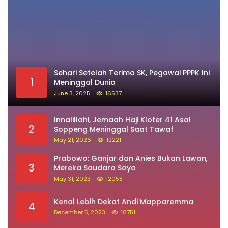
Sehari Setelah Terima SK, Pegawai PPPK Ini
1
Meninggal Dunia
June 3, 2025
16537
Innalillahi, Jemaah Haji Kloter 41 Asal
2
Soppeng Meninggal Saat Tawaf
May 21, 2026
12221
Prabowo: Ganjar dan Anies Bukan Lawan,
3
Mereka Saudara Saya
May 31, 2023
12058
Kenal Lebih Dekat Andi Mapparemma
4
December 5, 2023
10751