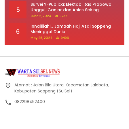
Survei Y-Publica: Elektabilitas Prabowo
5
Ungguli Ganjar dan Anies Seiring
Kepuasan Terhadap Jokowi Naik
June 2, 2023
9738
Innalillahi… Jamaah Haji Asal Soppeng
6
Meninggal Dunia
May 25, 2024
9496
ALamat : Jalan Bila Utara, Kecamatan Lalabata,
Kabupaten Soppeng (SulSel)
082298452400