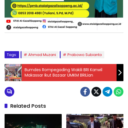
Tags:
Ahmad Muzani
Prabowo Subianto
Bumdes Rompegading Wakili BRI Kanwil
Makassar Ikut Bazaar UMKM BRILian
Related Posts