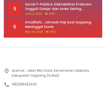
Survei Y-Publica: Elektabilitas Prabowo
5
Ungguli Ganjar dan Anies Seiring
Kepuasan Terhadap Jokowi Naik
June 2, 2023
9757
Innalillahi… Jamaah Haji Asal Soppeng
6
Meninggal Dunia
May 25, 2024
9512
ALamat : Jalan Bila Utara, Kecamatan Lalabata,
Kabupaten Soppeng (SulSel)
082298452400