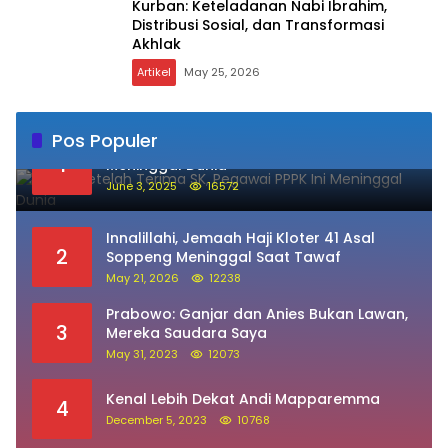
Kurban: Keteladanan Nabi Ibrahim,
Distribusi Sosial, dan Transformasi
Akhlak
Artikel
May 25, 2026
Pos Populer
Sehari Setelah Terima SK, Pegawai PPPK Ini
1
Meninggal Dunia
June 3, 2025
16572
Innalillahi, Jemaah Haji Kloter 41 Asal
2
Soppeng Meninggal Saat Tawaf
May 21, 2026
12238
Prabowo: Ganjar dan Anies Bukan Lawan,
3
Mereka Saudara Saya
May 31, 2023
12073
Kenal Lebih Dekat Andi Mapparemma
4
December 5, 2023
10768