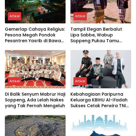
Artikel
Artikel
Gemerlap Cahaya Religius:
Tampil Elegan Berbalut
Pesona Megah Pondok
Lipa Sabbe, Wabup
Pesantren Yasrib di Bawah
Soppeng Pukau Tamu
Langit Malam
Undangan di Pesta
Pernikahan
Artikel
Artikel
Di Balik Senyum Mabrur Haji
Kebahagiaan Paripurna
Soppeng, Ada Lelah Nakes
Keluarga KBIHU Al-Ifadah
yang Tak Pernah Mengeluh
Sukses Cetak Perwira TNI
Dan Dokter