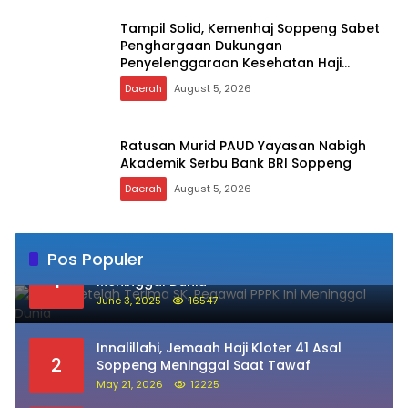
Tampil Solid, Kemenhaj Soppeng Sabet
Penghargaan Dukungan
Penyelenggaraan Kesehatan Haji
Terbaik
Daerah
August 5, 2026
Ratusan Murid PAUD Yayasan Nabigh
Akademik Serbu Bank BRI Soppeng
Daerah
August 5, 2026
Pos Populer
Sehari Setelah Terima SK, Pegawai PPPK Ini
1
Meninggal Dunia
June 3, 2025
16547
Innalillahi, Jemaah Haji Kloter 41 Asal
2
Soppeng Meninggal Saat Tawaf
May 21, 2026
12225