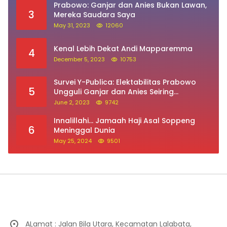
Prabowo: Ganjar dan Anies Bukan Lawan,
3
Mereka Saudara Saya
May 31, 2023
12060
Kenal Lebih Dekat Andi Mapparemma
4
December 5, 2023
10753
Survei Y-Publica: Elektabilitas Prabowo
5
Ungguli Ganjar dan Anies Seiring
Kepuasan Terhadap Jokowi Naik
June 2, 2023
9742
Innalillahi… Jamaah Haji Asal Soppeng
6
Meninggal Dunia
May 25, 2024
9501
ALamat : Jalan Bila Utara, Kecamatan Lalabata,