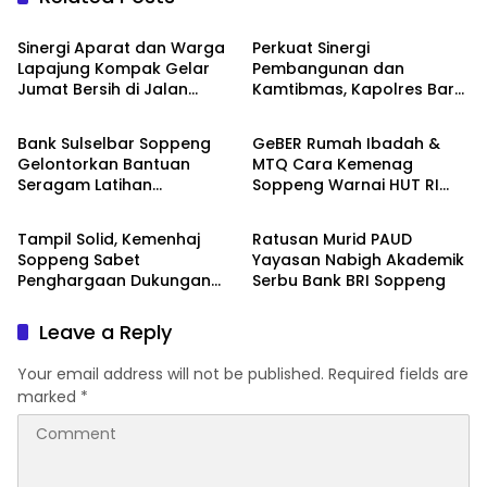
Daerah
Daerah
Sinergi Aparat dan Warga
Perkuat Sinergi
Lapajung Kompak Gelar
Pembangunan dan
Jumat Bersih di Jalan
Kamtibmas, Kapolres Baru
Daerah
Daerah
Pesantren
Soppeng “MAPPATABE” ke
Bupati Suwardi Haseng
Bank Sulselbar Soppeng
GeBER Rumah Ibadah &
Gelontorkan Bantuan
MTQ Cara Kemenag
Seragam Latihan
Soppeng Warnai HUT RI
Daerah
Daerah
Paskibraka Tahun 2026
ke-81
Tampil Solid, Kemenhaj
Ratusan Murid PAUD
Soppeng Sabet
Yayasan Nabigh Akademik
Penghargaan Dukungan
Serbu Bank BRI Soppeng
Penyelenggaraan
Kesehatan Haji Terbaik
Leave a Reply
Your email address will not be published.
Required fields are
marked
*