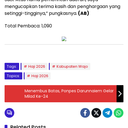
mengucapkan terima kasih dan penghargaan yang
setinggi-tingginya,” pungkasnya.
(AB)
Total Pembaca:
1,090
Tags:
Haji 2026
Kabupaten Wajo
Topics:
Haji 2026
Menembus Batas, Ponpes Darunnaiem Gelar
Milad Ke-24
Related Posts