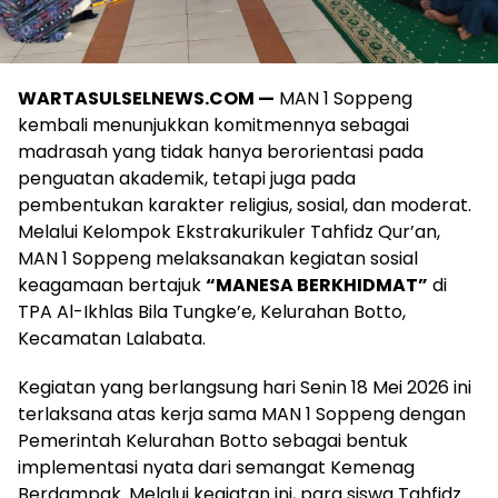
WARTASULSELNEWS.COM —
MAN 1 Soppeng
kembali menunjukkan komitmennya sebagai
madrasah yang tidak hanya berorientasi pada
penguatan akademik, tetapi juga pada
pembentukan karakter religius, sosial, dan moderat.
Melalui Kelompok Ekstrakurikuler Tahfidz Qur’an,
MAN 1 Soppeng melaksanakan kegiatan sosial
keagamaan bertajuk
“MANESA BERKHIDMAT”
di
TPA Al-Ikhlas Bila Tungke’e, Kelurahan Botto,
Kecamatan Lalabata.
Kegiatan yang berlangsung hari Senin 18 Mei 2026 ini
terlaksana atas kerja sama MAN 1 Soppeng dengan
Pemerintah Kelurahan Botto sebagai bentuk
implementasi nyata dari semangat Kemenag
Berdampak. Melalui kegiatan ini, para siswa Tahfidz