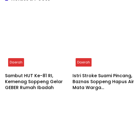
Daerah
Daerah
Sambut HUT Ke-81 RI,
Istri Stroke Suami Pincang,
Kemenag Soppeng Gelar
Baznas Soppeng Hapus Air
GEBER Rumah Ibadah
Mata Warga
Jampuserengnge