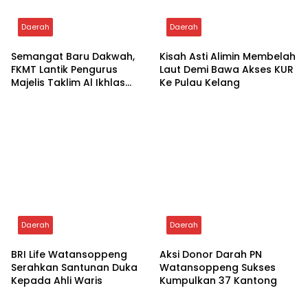
Daerah
Daerah
Semangat Baru Dakwah,
Kisah Asti Alimin Membelah
FKMT Lantik Pengurus
Laut Demi Bawa Akses KUR
Majelis Taklim Al Ikhlas
Ke Pulau Kelang
Taletting
Daerah
Daerah
BRI Life Watansoppeng
Aksi Donor Darah PN
Serahkan Santunan Duka
Watansoppeng Sukses
Kepada Ahli Waris
Kumpulkan 37 Kantong