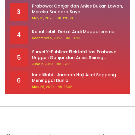
Prabowo: Ganjar dan Anies Bukan Lawan,
3
Mereka Saudara Saya
May 31, 2023
12069
Kenal Lebih Dekat Andi Mapparemma
4
December 5, 2023
10760
Survei Y-Publica: Elektabilitas Prabowo
5
Ungguli Ganjar dan Anies Seiring
Kepuasan Terhadap Jokowi Naik
June 2, 2023
9753
Innalillahi… Jamaah Haji Asal Soppeng
6
Meninggal Dunia
May 25, 2024
9506