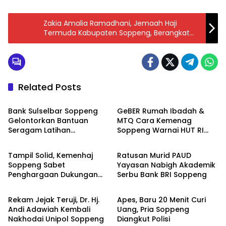
Zakia Amalia Ramadhani, Jemaah Haji
Termuda Kabupaten Soppeng, Berangkat
Haji Gantiin Mama
Related Posts
Daerah
Daerah
Bank Sulselbar Soppeng
GeBER Rumah Ibadah &
Gelontorkan Bantuan
MTQ Cara Kemenag
Seragam Latihan
Soppeng Warnai HUT RI
Daerah
Daerah
Paskibraka Tahun 2026
ke-81
Tampil Solid, Kemenhaj
Ratusan Murid PAUD
Soppeng Sabet
Yayasan Nabigh Akademik
Penghargaan Dukungan
Serbu Bank BRI Soppeng
Daerah
Daerah
Penyelenggaraan
Kesehatan Haji Terbaik
Rekam Jejak Teruji, Dr. Hj.
Apes, Baru 20 Menit Curi
Andi Adawiah Kembali
Uang, Pria Soppeng
Nakhodai Unipol Soppeng
Diangkut Polisi