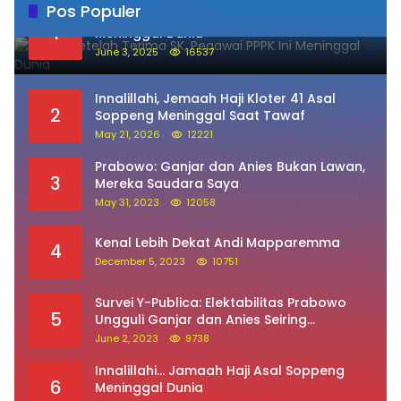
Pos Populer
Sehari Setelah Terima SK, Pegawai PPPK Ini
1
Meninggal Dunia
June 3, 2025
16537
Innalillahi, Jemaah Haji Kloter 41 Asal
2
Soppeng Meninggal Saat Tawaf
May 21, 2026
12221
Prabowo: Ganjar dan Anies Bukan Lawan,
3
Mereka Saudara Saya
May 31, 2023
12058
Kenal Lebih Dekat Andi Mapparemma
4
December 5, 2023
10751
Survei Y-Publica: Elektabilitas Prabowo
5
Ungguli Ganjar dan Anies Seiring
Kepuasan Terhadap Jokowi Naik
June 2, 2023
9738
Innalillahi… Jamaah Haji Asal Soppeng
6
Meninggal Dunia