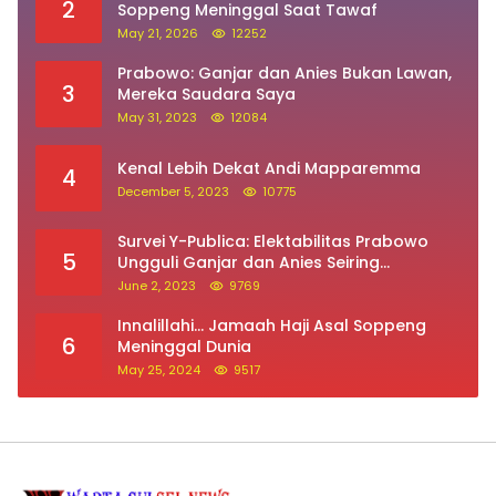
2
Soppeng Meninggal Saat Tawaf
May 21, 2026
12252
Prabowo: Ganjar dan Anies Bukan Lawan,
3
Mereka Saudara Saya
May 31, 2023
12084
Kenal Lebih Dekat Andi Mapparemma
4
December 5, 2023
10775
Survei Y-Publica: Elektabilitas Prabowo
5
Ungguli Ganjar dan Anies Seiring
Kepuasan Terhadap Jokowi Naik
June 2, 2023
9769
Innalillahi… Jamaah Haji Asal Soppeng
6
Meninggal Dunia
May 25, 2024
9517