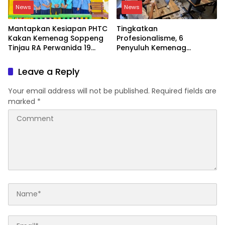
News
News
Mantapkan Kesiapan PHTC
Tingkatkan
Kakan Kemenag Soppeng
Profesionalisme, 6
Tinjau RA Perwanida 19
Penyuluh Kemenag
Galungkalung
Soppeng Ikut CAT UKOM
Kenaikan Jabatan
Leave a Reply
Your email address will not be published.
Required fields are
marked
*