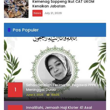
Kemenag Soppeng Ikut CAT UKOM
Kenaikan Jabatan
News
July 21, 2026
Pos Populer
Sehari Setelah Terima SK, Pegawai PPPK Ini
1
Meninggal Dunia
June 3, 2025
16605
Innalillahi, Jemaah Haji Kloter 41 Asal