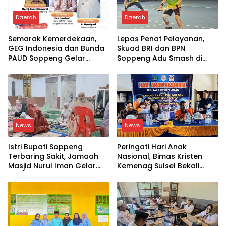
Daerah
Daerah
Semarak Kemerdekaan,
Lepas Penat Pelayanan,
GEG Indonesia dan Bunda
Skuad BRI dan BPN
PAUD Soppeng Gelar
Soppeng Adu Smash di
Webinar AI
Lapangan
News
News
Istri Bupati Soppeng
Peringati Hari Anak
Terbaring Sakit, Jamaah
Nasional, Bimas Kristen
Masjid Nurul Iman Gelar
Kemenag Sulsel Bekali
Aksi Religi
Siswa Dunia Digital