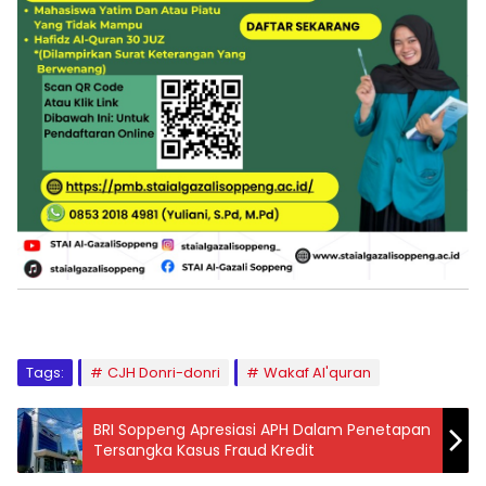
Tags:
CJH Donri-donri
Wakaf Al'quran
BRI Soppeng Apresiasi APH Dalam Penetapan
Tersangka Kasus Fraud Kredit