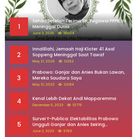
Sehari Setelah Terima SK, Pegawai PPPK Ini
1
Meninggal Dunia
June 3, 2025
16604
Innalillahi, Jemaah Haji Kloter 41 Asal
2
Soppeng Meninggal Saat Tawaf
May 21, 2026
12252
Prabowo: Ganjar dan Anies Bukan Lawan,
3
Mereka Saudara Saya
May 31, 2023
12084
Kenal Lebih Dekat Andi Mapparemma
4
December 5, 2023
10775
Survei Y-Publica: Elektabilitas Prabowo
5
Ungguli Ganjar dan Anies Seiring
Kepuasan Terhadap Jokowi Naik
June 2, 2023
9769