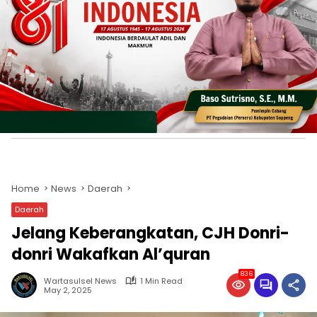
Home
News
Daerah
Daerah
Jelang Keberangkatan, CJH Donri-
donri Wakafkan Al’quran
836
Wartasulsel News
1 Min Read
May 2, 2025