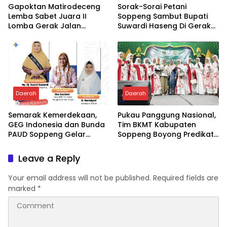
Gapoktan Matirodeceng
Sorak-Sorai Petani
Lemba Sabet Juara II
Soppeng Sambut Bupati
Lomba Gerak Jalan
Suwardi Haseng Di Gerak
Kabupaten Soppeng
Jalan
Daerah
Daerah
Semarak Kemerdekaan,
Pukau Panggung Nasional,
GEG Indonesia dan Bunda
Tim BKMT Kabupaten
PAUD Soppeng Gelar
Soppeng Boyong Predikat
Webinar AI
Juara Favorit
Leave a Reply
Your email address will not be published.
Required fields are
marked
*