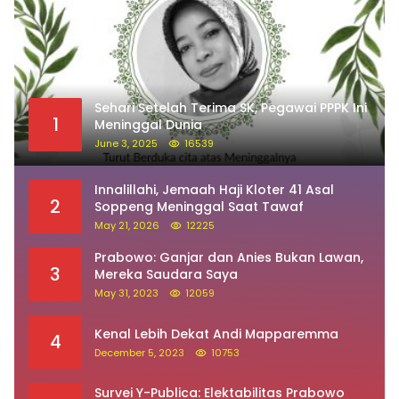
Sehari Setelah Terima SK, Pegawai PPPK Ini
1
Meninggal Dunia
June 3, 2025
16539
Innalillahi, Jemaah Haji Kloter 41 Asal
2
Soppeng Meninggal Saat Tawaf
May 21, 2026
12225
Prabowo: Ganjar dan Anies Bukan Lawan,
3
Mereka Saudara Saya
May 31, 2023
12059
Kenal Lebih Dekat Andi Mapparemma
4
December 5, 2023
10753
Survei Y-Publica: Elektabilitas Prabowo