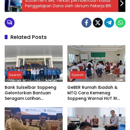
Statement BRI, Terkait pemberitaan Kasus
Penggelapan Dana oleh oknum Pekerja BRI
Related Posts
Daerah
Daerah
Bank Sulselbar Soppeng
GeBER Rumah Ibadah &
Gelontorkan Bantuan
MTQ Cara Kemenag
Seragam Latihan
Soppeng Warnai HUT RI
Paskibraka Tahun 2026
ke-81