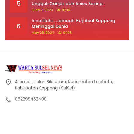
5
Ungguli Ganjar dan Anies Seiring
Kepuasan Terhadap Jokowi Naik
June 2, 2023
9740
Innalillahi… Jamaah Haji Asal Soppeng
6
Meninggal Dunia
May 25, 2024
9496
ALamat : Jalan Bila Utara, Kecamatan Lalabata,
Kabupaten Soppeng (SulSel)
082298452400