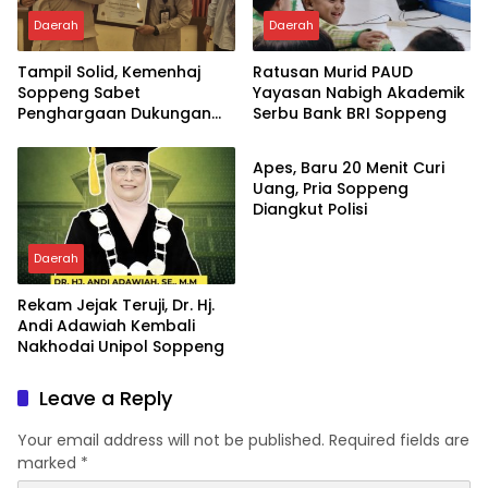
Daerah
Daerah
Tampil Solid, Kemenhaj
Ratusan Murid PAUD
Soppeng Sabet
Yayasan Nabigh Akademik
Penghargaan Dukungan
Serbu Bank BRI Soppeng
Daerah
Penyelenggaraan
Kesehatan Haji Terbaik
Apes, Baru 20 Menit Curi
Uang, Pria Soppeng
Diangkut Polisi
Daerah
Rekam Jejak Teruji, Dr. Hj.
Andi Adawiah Kembali
Nakhodai Unipol Soppeng
Leave a Reply
Your email address will not be published.
Required fields are
marked
*