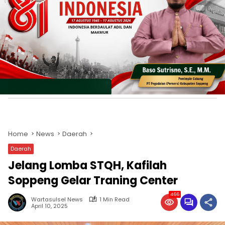
Home
News
Daerah
Daerah
Jelang Lomba STQH, Kafilah
Soppeng Gelar Traning Center
466
Wartasulsel News
1 Min Read
April 10, 2025