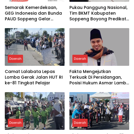
Semarak Kemerdekaan,
Pukau Panggung Nasional,
GEG Indonesia dan Bunda
Tim BKMT Kabupaten
PAUD Soppeng Gelar
Soppeng Boyong Predikat
Webinar AI
Juara Favorit
Daerah
Daerah
Camat Lalabata Lepas
Fakta Mengejutkan
Lomba Gerak Jalan HUT RI
Terkuak Di Persidangan,
ke-81 Tingkat Pelajar
Posisi Hukum Asmar Lambo
Kian Menguat
Daerah
Daerah