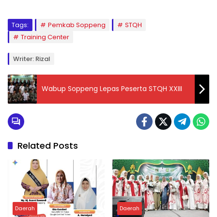
Tags:
Pemkab Soppeng
STQH
Training Center
Writer: Rizal
Wabup Soppeng Lepas Peserta STQH XXIII
Related Posts
Daerah
Daerah