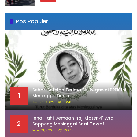
Pos Populer
Sehari Setelah Terima SK, Pegawai PPPK Ini
1
Meninggal Dunia
June 3, 2025
16586
Innalillahi, Jemaah Haji Kloter 41 Asal
2
Soppeng Meninggal Saat Tawaf
May 21, 2026
12243