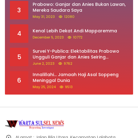
Prabowo: Ganjar dan Anies Bukan Lawan,
3
Mereka Saudara Saya
May 31, 2023
12080
Kenal Lebih Dekat Andi Mapparemma
4
December 5, 2023
10772
Survei Y-Publica: Elektabilitas Prabowo
5
Ungguli Ganjar dan Anies Seiring
Kepuasan Terhadap Jokowi Naik
June 2, 2023
9762
Innalillahi… Jamaah Haji Asal Soppeng
6
Meninggal Dunia
May 25, 2024
9513
ALamat : Jalan Bila Utara, Kecamatan Lalabata,