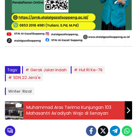
Tags:
Gerak Jalan Indah
Hut RI Ke-79
SDN 22 Jera'e
Writer: Rizal
Muhammad Aras Terima Kunjungan 103
Mahasantri As’adiyah Wajo di Senayan