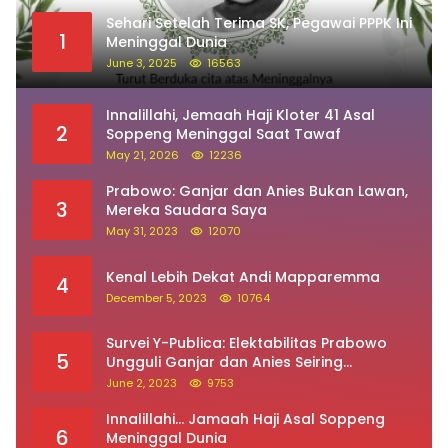
Sehari Setelah Terima SK, Pegawai PPPK Ini
1
Meninggal Dunia
June 3, 2025
16563
Innalillahi, Jemaah Haji Kloter 41 Asal
2
Soppeng Meninggal Saat Tawaf
May 21, 2026
12236
Prabowo: Ganjar dan Anies Bukan Lawan,
3
Mereka Saudara Saya
May 31, 2023
12070
Kenal Lebih Dekat Andi Mapparemma
4
December 5, 2023
10764
Survei Y-Publica: Elektabilitas Prabowo
5
Ungguli Ganjar dan Anies Seiring
Kepuasan Terhadap Jokowi Naik
June 2, 2023
9753
Innalillahi… Jamaah Haji Asal Soppeng
6
Meninggal Dunia