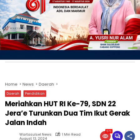
Home
News
Daerah
Daerah
Pendidikan
Meriahkan HUT RI Ke-79, SDN 22
Jera’e Turunkan Dua Tim Ikut Gerak
Jalan Indah
573
Wartasulsel News
1 Min Read
August 13, 2024