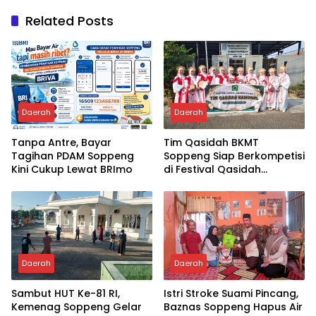
Related Posts
Daerah
Daerah
Tanpa Antre, Bayar
Tim Qasidah BKMT
Tagihan PDAM Soppeng
Soppeng Siap Berkompetisi
Kini Cukup Lewat BRImo
di Festival Qasidah
Nasional 2026
Daerah
Daerah
Sambut HUT Ke-81 RI,
Istri Stroke Suami Pincang,
Kemenag Soppeng Gelar
Baznas Soppeng Hapus Air