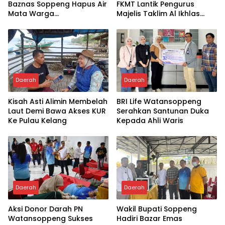
Baznas Soppeng Hapus Air
FKMT Lantik Pengurus
Mata Warga
Majelis Taklim Al Ikhlas
Jampuserengnge
Taletting
Daerah
Daerah
Kisah Asti Alimin Membelah
BRI Life Watansoppeng
Laut Demi Bawa Akses KUR
Serahkan Santunan Duka
Ke Pulau Kelang
Kepada Ahli Waris
Daerah
Daerah
Aksi Donor Darah PN
Wakil Bupati Soppeng
Watansoppeng Sukses
Hadiri Bazar Emas