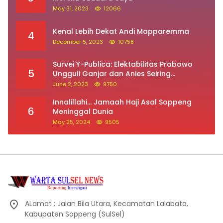
May 31, 2023
12066
Kenal Lebih Dekat Andi Mapparemma
4
December 5, 2023
10758
Survei Y-Publica: Elektabilitas Prabowo
5
Ungguli Ganjar dan Anies Seiring
Kepuasan Terhadap Jokowi Naik
June 2, 2023
9750
Innalillahi… Jamaah Haji Asal Soppeng
6
Meninggal Dunia
May 25, 2024
9505
ALamat : Jalan Bila Utara, Kecamatan Lalabata,
Kabupaten Soppeng (SulSel)