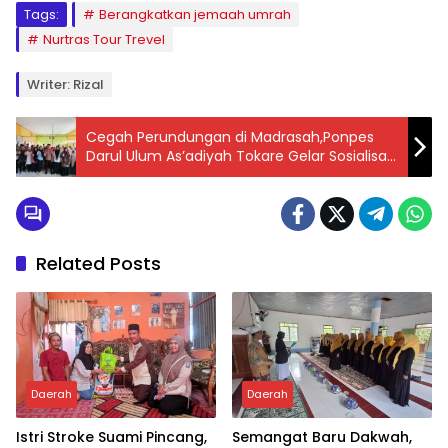
Tags:
Berangkatkan jemaah umrah
Nurtras Tour Trevel
Writer: Rizal
Cegah Perundungan di Madrasah,Ponpes
Darul Ulum As’adiyah Tokare Gelar Sosialisasi
Bahaya Bullying
Related Posts
Daerah
Daerah
Istri Stroke Suami Pincang,
Semangat Baru Dakwah,