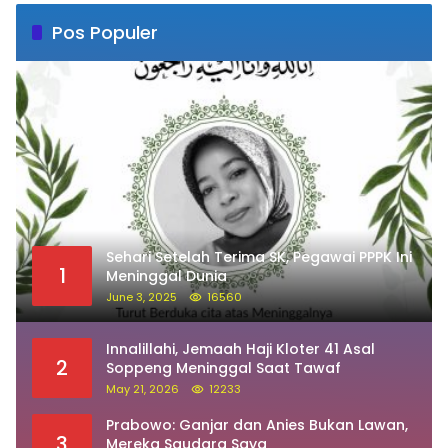
Pos Populer
Sehari Setelah Terima SK, Pegawai PPPK Ini
1
Meninggal Dunia
June 3, 2025
16560
Innalillahi, Jemaah Haji Kloter 41 Asal
2
Soppeng Meninggal Saat Tawaf
May 21, 2026
12233
Prabowo: Ganjar dan Anies Bukan Lawan,
3
Mereka Saudara Saya