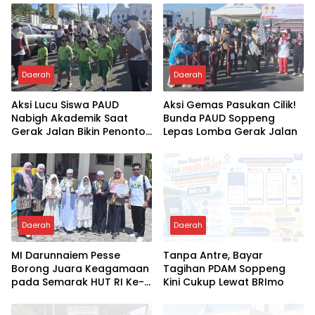
Daerah
Daerah
Aksi Lucu Siswa PAUD
Aksi Gemas Pasukan Cilik!
Nabigh Akademik Saat
Bunda PAUD Soppeng
Gerak Jalan Bikin Penonton
Lepas Lomba Gerak Jalan
Tertawa
Daerah
Daerah
MI Darunnaiem Pesse
Tanpa Antre, Bayar
Borong Juara Keagamaan
Tagihan PDAM Soppeng
pada Semarak HUT RI Ke-
Kini Cukup Lewat BRImo
81