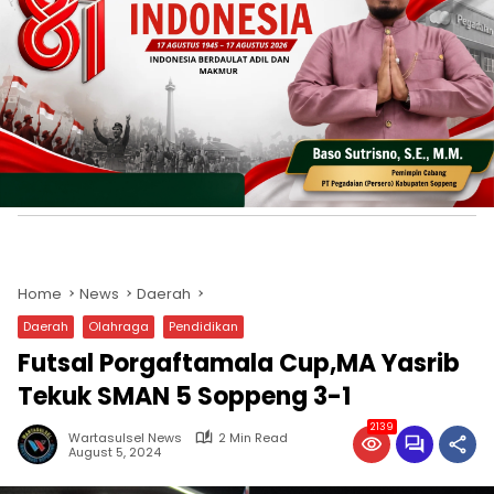
Home
News
Daerah
Daerah
Olahraga
Pendidikan
Futsal Porgaftamala Cup,MA Yasrib
Tekuk SMAN 5 Soppeng 3-1
2139
Wartasulsel News
2 Min Read
August 5, 2024