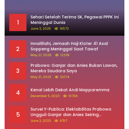
June 3, 2025
16572
Innalillahi, Jemaah Haji Kloter 41 Asal
2
Soppeng Meninggal Saat Tawaf
May 21, 2026
12238
Prabowo: Ganjar dan Anies Bukan Lawan,
3
Mereka Saudara Saya
May 31, 2023
12074
Kenal Lebih Dekat Andi Mapparemma
4
December 5, 2023
10769
Survei Y-Publica: Elektabilitas Prabowo
5
Ungguli Ganjar dan Anies Seiring
Kepuasan Terhadap Jokowi Naik
June 2, 2023
9757
Innalillahi… Jamaah Haji Asal Soppeng
6
Meninggal Dunia
May 25, 2024
9512