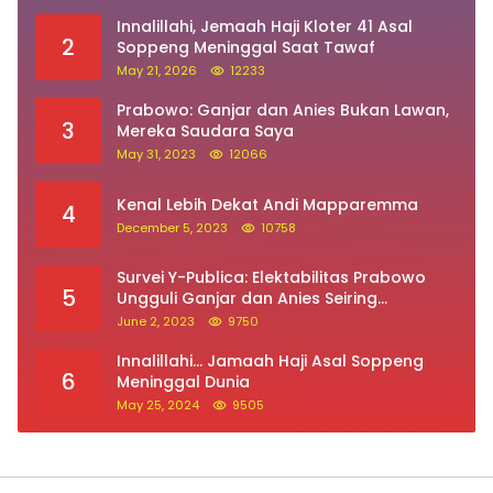
2
Soppeng Meninggal Saat Tawaf
May 21, 2026
12233
Prabowo: Ganjar dan Anies Bukan Lawan,
3
Mereka Saudara Saya
May 31, 2023
12066
Kenal Lebih Dekat Andi Mapparemma
4
December 5, 2023
10758
Survei Y-Publica: Elektabilitas Prabowo
5
Ungguli Ganjar dan Anies Seiring
Kepuasan Terhadap Jokowi Naik
June 2, 2023
9750
Innalillahi… Jamaah Haji Asal Soppeng
6
Meninggal Dunia
May 25, 2024
9505