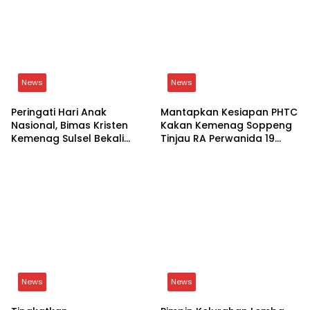
Daerah
News
Lepas Penat Pelayanan,
Istri Bupati Soppeng
Skuad BRI dan BPN
Terbaring Sakit, Jamaah
Soppeng Adu Smash di
Masjid Nurul Iman Gelar
Lapangan
Aksi Religi
News
News
Peringati Hari Anak
Mantapkan Kesiapan PHTC
Nasional, Bimas Kristen
Kakan Kemenag Soppeng
Kemenag Sulsel Bekali
Tinjau RA Perwanida 19
Siswa Dunia Digital
Galungkalung