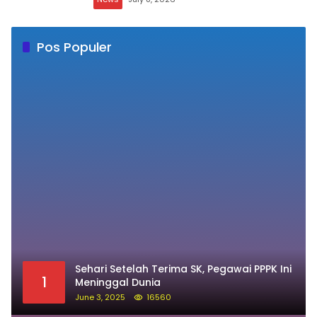
Pimpin Kelurahan Lemba, Andi Dewa
Lestari Siap Bawa Energi Baru dan
Inovasi
News
July 8, 2026
Pos Populer
Sehari Setelah Terima SK, Pegawai PPPK Ini
1
Meninggal Dunia
June 3, 2025
16560
Innalillahi, Jemaah Haji Kloter 41 Asal