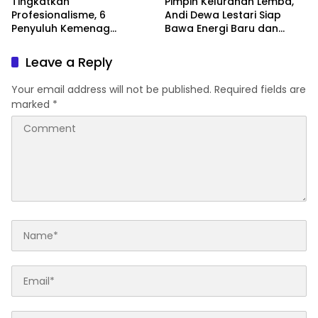
News
News
Tingkatkan
Pimpin Kelurahan Lemba,
Profesionalisme, 6
Andi Dewa Lestari Siap
Penyuluh Kemenag
Bawa Energi Baru dan
Soppeng Ikut CAT UKOM
Inovasi
Kenaikan Jabatan
Leave a Reply
Your email address will not be published.
Required fields are
marked
*