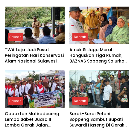
Daerah
Daerah
TWA Lejja Jadi Pusat
Amuk Si Jago Merah
Peringatan Hari Konservasi
Hanguskan Tiga Rumah,
Alam Nasional Sulawesi
BAZNAS Soppeng Salurkan
Selatan
Bantuan
Daerah
Daerah
Gapoktan Matirodeceng
Sorak-Sorai Petani
Lemba Sabet Juara II
Soppeng Sambut Bupati
Lomba Gerak Jalan
Suwardi Haseng Di Gerak
Kabupaten Soppeng
Jalan