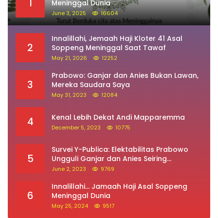
1
Meninggal Dunia
June 3, 2025
16604
Innalillahi, Jemaah Haji Kloter 41 Asal
2
Soppeng Meninggal Saat Tawaf
May 21, 2026
12252
Prabowo: Ganjar dan Anies Bukan Lawan,
3
Mereka Saudara Saya
May 31, 2023
12084
Kenal Lebih Dekat Andi Mapparemma
4
December 5, 2023
10775
Survei Y-Publica: Elektabilitas Prabowo
5
Ungguli Ganjar dan Anies Seiring
Kepuasan Terhadap Jokowi Naik
June 2, 2023
9769
Innalillahi… Jamaah Haji Asal Soppeng
6
Meninggal Dunia
May 25, 2024
9517