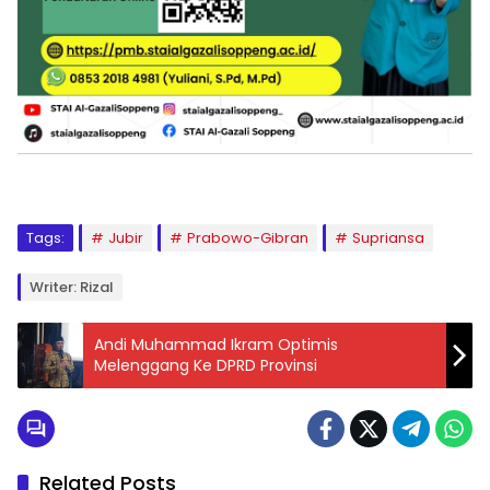
Tags:
Jubir
Prabowo-Gibran
Supriansa
Writer: Rizal
Andi Muhammad Ikram Optimis
Melenggang Ke DPRD Provinsi
Related Posts