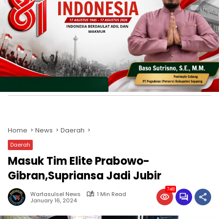
Home
News
Daerah
Daerah
Masuk Tim Elite Prabowo-
Gibran,Supriansa Jadi Jubir
748
Wartasulsel News
1 Min Read
January 16, 2024