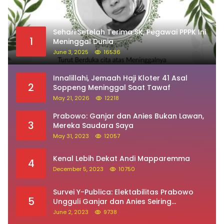
Sehari Setelah Terima SK, Pegawai PPPK Ini
1
Meninggal Dunia
June 3, 2025
16536
Innalillahi, Jemaah Haji Kloter 41 Asal
2
Soppeng Meninggal Saat Tawaf
May 21, 2026
12218
Prabowo: Ganjar dan Anies Bukan Lawan,
3
Mereka Saudara Saya
May 31, 2023
12057
Kenal Lebih Dekat Andi Mapparemma
4
December 5, 2023
10750
Survei Y-Publica: Elektabilitas Prabowo
5
Ungguli Ganjar dan Anies Seiring
Kepuasan Terhadap Jokowi Naik
June 2, 2023
9738