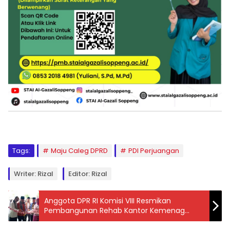
Tags:
Maju Caleg DPRD
PDI Perjuangan
Writer: Rizal
Editor: Rizal
Anggota DPR RI Komisi VIII Resmikan
Pembangunan Rehab Kantor Kemenag
Soppeng