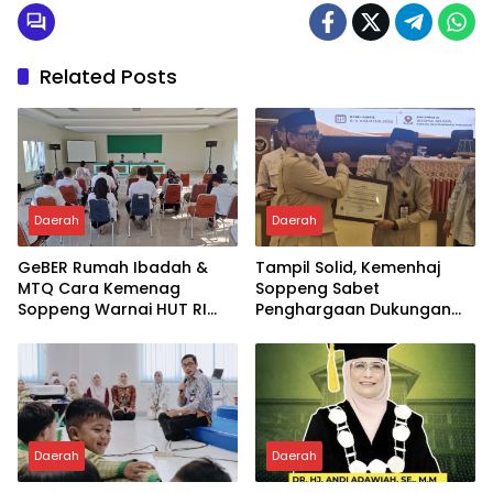
Related Posts
Daerah
Daerah
GeBER Rumah Ibadah &
Tampil Solid, Kemenhaj
MTQ Cara Kemenag
Soppeng Sabet
Soppeng Warnai HUT RI
Penghargaan Dukungan
ke-81
Penyelenggaraan
Kesehatan Haji Terbaik
Daerah
Daerah