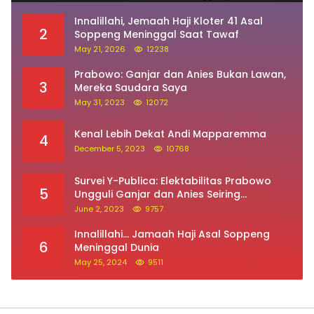
Innalillahi, Jemaah Haji Kloter 41 Asal
2
Soppeng Meninggal Saat Tawaf
May 21, 2026
12238
Prabowo: Ganjar dan Anies Bukan Lawan,
3
Mereka Saudara Saya
May 31, 2023
12072
Kenal Lebih Dekat Andi Mapparemma
4
December 5, 2023
10768
Survei Y-Publica: Elektabilitas Prabowo
5
Ungguli Ganjar dan Anies Seiring
Kepuasan Terhadap Jokowi Naik
June 2, 2023
9757
Innalillahi… Jamaah Haji Asal Soppeng
6
Meninggal Dunia
May 25, 2024
9511