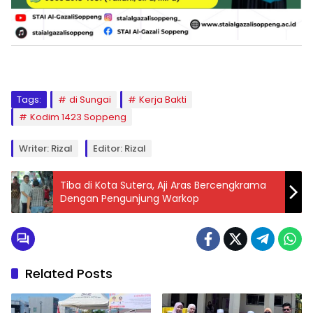
Tags:
di Sungai
Kerja Bakti
Kodim 1423 Soppeng
Writer: Rizal
Editor: Rizal
Tiba di Kota Sutera, Aji Aras Bercengkrama
Dengan Pengunjung Warkop
Related Posts