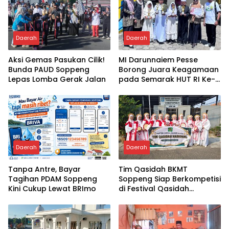
Daerah
Daerah
Aksi Gemas Pasukan Cilik!
MI Darunnaiem Pesse
Bunda PAUD Soppeng
Borong Juara Keagamaan
Lepas Lomba Gerak Jalan
pada Semarak HUT RI Ke-
81
Daerah
Daerah
Tanpa Antre, Bayar
Tim Qasidah BKMT
Tagihan PDAM Soppeng
Soppeng Siap Berkompetisi
Kini Cukup Lewat BRImo
di Festival Qasidah
Nasional 2026