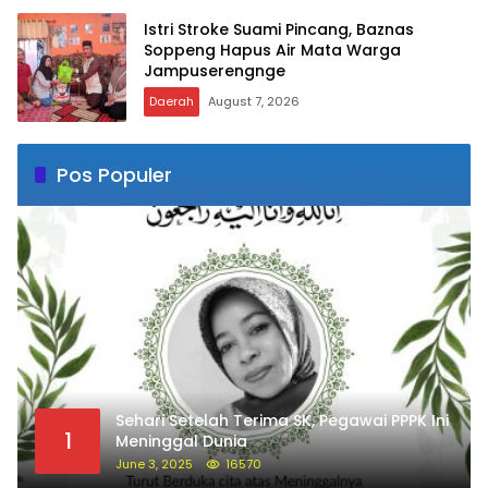
Istri Stroke Suami Pincang, Baznas
Soppeng Hapus Air Mata Warga
Jampuserengnge
Daerah
August 7, 2026
Pos Populer
Sehari Setelah Terima SK, Pegawai PPPK Ini
1
Meninggal Dunia
June 3, 2025
16570