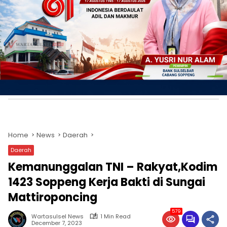
Home
News
Daerah
Daerah
Kemanunggalan TNI – Rakyat,Kodim
1423 Soppeng Kerja Bakti di Sungai
Mattiroponcing
579
Wartasulsel News
1 Min Read
December 7, 2023