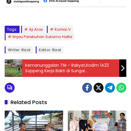
Tags:
Aji Aras
Komisi V
tinjau Pelabuhan Sukarno Hatta
Writer: Rizal
Editor: Rizal
Kemanunggalan TNI – Rakyat,Kodim 1423
Soppeng Kerja Bakti di Sungai
Mattiroponcing
Related Posts