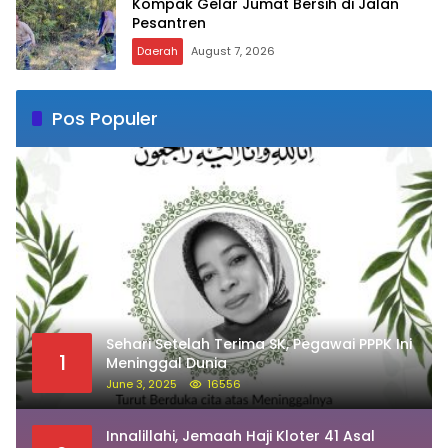
Kompak Gelar Jumat Bersih di Jalan
Pesantren
Daerah
August 7, 2026
Pos Populer
Sehari Setelah Terima SK, Pegawai PPPK Ini
1
Meninggal Dunia
June 3, 2025
16556
Innalillahi, Jemaah Haji Kloter 41 Asal