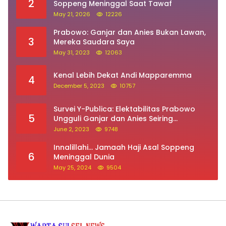
2
Soppeng Meninggal Saat Tawaf
May 21, 2026
12226
Prabowo: Ganjar dan Anies Bukan Lawan,
3
Mereka Saudara Saya
May 31, 2023
12063
Kenal Lebih Dekat Andi Mapparemma
4
December 5, 2023
10757
Survei Y-Publica: Elektabilitas Prabowo
5
Ungguli Ganjar dan Anies Seiring
Kepuasan Terhadap Jokowi Naik
June 2, 2023
9748
Innalillahi… Jamaah Haji Asal Soppeng
6
Meninggal Dunia
May 25, 2024
9504