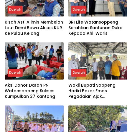
Daerah
Daerah
Kisah Asti Alimin Membelah
BRI Life Watansoppeng
Laut Demi Bawa Akses KUR
Serahkan Santunan Duka
Ke Pulau Kelang
Kepada Ahli Waris
Daerah
Daerah
Aksi Donor Darah PN
Wakil Bupati Soppeng
Watansoppeng Sukses
Hadiri Bazar Emas
Kumpulkan 37 Kantong
Pegadaian Ajak
Masyarakat Berinvestasi