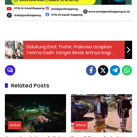
Didukung Erick Thohir, Prabowo Ucapkan
Terima Kasih: Sangat Besar Artinya bagi
Saya
Related Posts
Artikel
Artikel