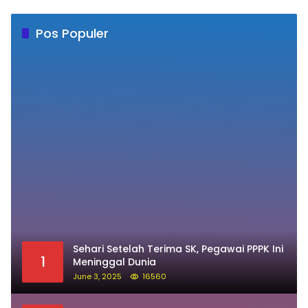
Pos Populer
Sehari Setelah Terima SK, Pegawai PPPK Ini
1
Meninggal Dunia
June 3, 2025
16560
Innalillahi, Jemaah Haji Kloter 41 Asal
2
Soppeng Meninggal Saat Tawaf
May 21, 2026
12233
Prabowo: Ganjar dan Anies Bukan Lawan,