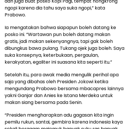
dan juga buat posko Kopi Pagi, tempat nongkrong
ngopi karena dia tahu saya suka ngopi,” kata
Prabowo.
Ia mengatakan bahwa siapapun boleh datang ke
posko ini. “Wartawan pun boleh datang makan
gratis, jadi makan sekenyangnya, tapi gak boleh
dibungkus bawa pulang. Tukang ojek juga boleh. Saya
suka konsepnya, keterbukaan, pergaulan,
kerakyatan, egaliter ini suasana kita seperti itu.”
Setelah itu, para awak media mengulik perihal apa
saja yang dibahas oleh Presiden Jokowi ketika
mengundang Prabowo bersama mbacapres lainnya
yakni Ganjar dan Anies ke Istana Merdeka untuk
makan siang bersama pada Senin.
“Presiden mengharapkan adu gagasan kita ingin
pemilu rukun, santai, gembira karena indonesia kaya
sekali beragam majemuk banyak suku ras banyak