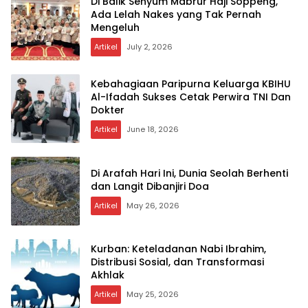
Di Balik Senyum Mabrur Haji Soppeng,
Ada Lelah Nakes yang Tak Pernah
Mengeluh
Artikel
July 2, 2026
Kebahagiaan Paripurna Keluarga KBIHU
Al-Ifadah Sukses Cetak Perwira TNI Dan
Dokter
Artikel
June 18, 2026
Di Arafah Hari Ini, Dunia Seolah Berhenti
dan Langit Dibanjiri Doa
Artikel
May 26, 2026
Kurban: Keteladanan Nabi Ibrahim,
Distribusi Sosial, dan Transformasi
Akhlak
Artikel
May 25, 2026