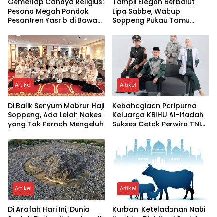
Gemerlap Cahaya Religius:
Tampil Elegan Berbalut
Pesona Megah Pondok
Lipa Sabbe, Wabup
Pesantren Yasrib di Bawah
Soppeng Pukau Tamu
Langit Malam
Undangan di Pesta
Pernikahan
Artikel
Artikel
Di Balik Senyum Mabrur Haji
Kebahagiaan Paripurna
Soppeng, Ada Lelah Nakes
Keluarga KBIHU Al-Ifadah
yang Tak Pernah Mengeluh
Sukses Cetak Perwira TNI
Dan Dokter
Artikel
Artikel
Di Arafah Hari Ini, Dunia
Kurban: Keteladanan Nabi