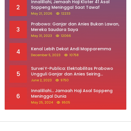
3
Mereka Saudara Saya
May 31, 2023
12066
Kenal Lebih Dekat Andi Mapparemma
4
December 5, 2023
10758
Survei Y-Publica: Elektabilitas Prabowo
5
Ungguli Ganjar dan Anies Seiring
Kepuasan Terhadap Jokowi Naik
June 2, 2023
9750
Innalillahi… Jamaah Haji Asal Soppeng
6
Meninggal Dunia
May 25, 2024
9505
ALamat : Jalan Bila Utara, Kecamatan Lalabata,
Kabupaten Soppeng (SulSel)