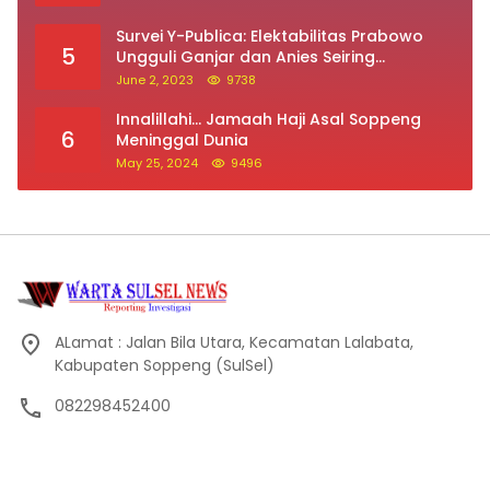
Survei Y-Publica: Elektabilitas Prabowo
5
Ungguli Ganjar dan Anies Seiring
Kepuasan Terhadap Jokowi Naik
June 2, 2023
9738
Innalillahi… Jamaah Haji Asal Soppeng
6
Meninggal Dunia
May 25, 2024
9496
ALamat : Jalan Bila Utara, Kecamatan Lalabata,
Kabupaten Soppeng (SulSel)
082298452400