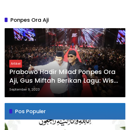
Ponpes Ora Aji
Artikel
Prabowo Hadir Milad Ponpes Ora
Aji, Gus Miftah Berikan Lagu: Wis
Wayahe
September 9, 2023
Pos Populer