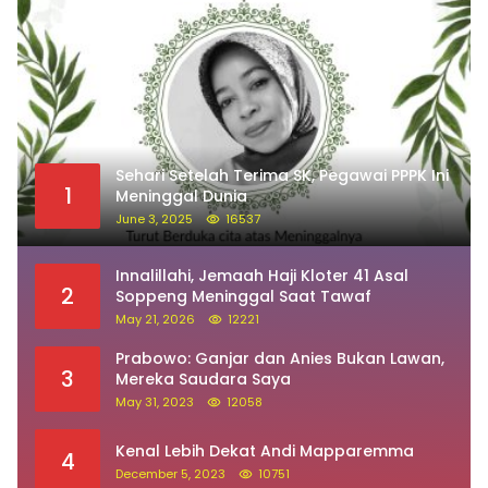
Sehari Setelah Terima SK, Pegawai PPPK Ini
1
Meninggal Dunia
June 3, 2025
16537
Innalillahi, Jemaah Haji Kloter 41 Asal
2
Soppeng Meninggal Saat Tawaf
May 21, 2026
12221
Prabowo: Ganjar dan Anies Bukan Lawan,
3
Mereka Saudara Saya
May 31, 2023
12058
Kenal Lebih Dekat Andi Mapparemma
4
December 5, 2023
10751