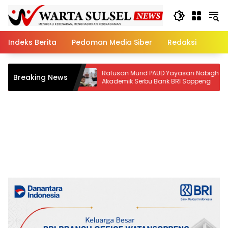
Skip
to
content
Indeks Berita
Pedoman Media Siber
Redaksi
Ratusan Murid PAUD Yayasan Nabigh
Rekam Jej
Breaking News
Akademik Serbu Bank BRI Soppeng
Kembali 
k