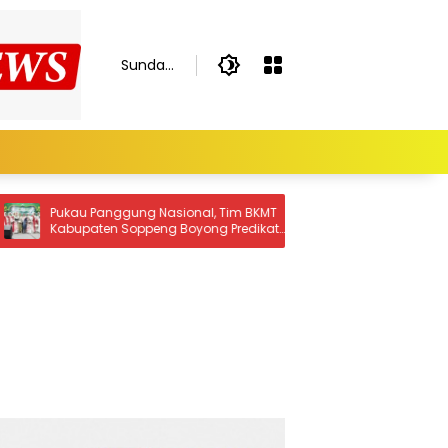
Sunday,
August
9, 2026
, Tim BKMT
Camat Lalabata Lepas Lomba Gerak
g Predikat
Jalan HUT RI ke-81 Tingkat Pelajar