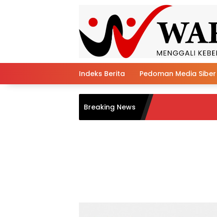
Skip
to
content
Indeks Berita
Pedoman Media Siber
Semar
Breaking News
dan B
AI