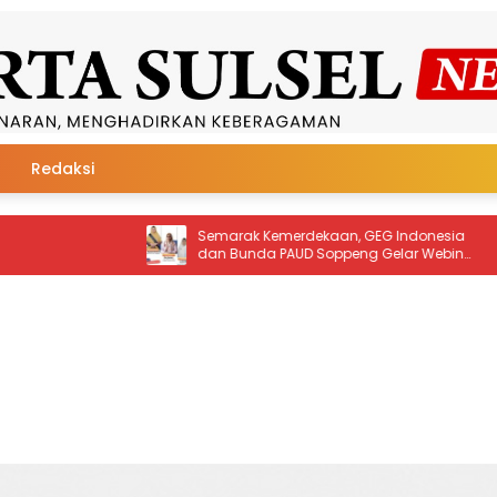
Redaksi
ak Kemerdekaan, GEG Indonesia
Pukau Panggung Nasional
unda PAUD Soppeng Gelar Webinar
Kabupaten Soppeng Boyon
Juara Favorit