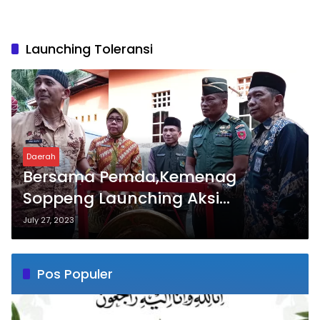
Launching Toleransi
Daerah
Bersama Pemda,Kemenag
Soppeng Launching Aksi
Perubahan Kampung Toleransi
July 27, 2023
Pos Populer