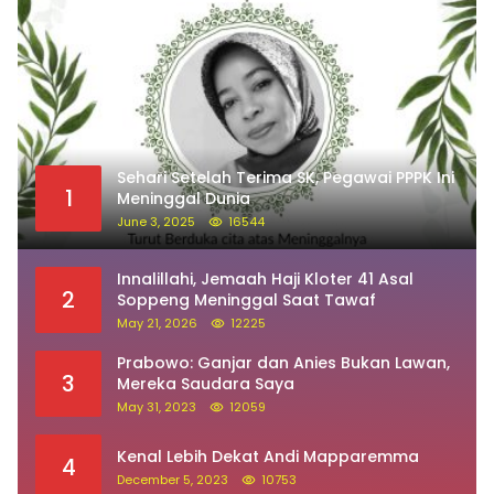
Sehari Setelah Terima SK, Pegawai PPPK Ini
1
Meninggal Dunia
June 3, 2025
16544
Innalillahi, Jemaah Haji Kloter 41 Asal
2
Soppeng Meninggal Saat Tawaf
May 21, 2026
12225
Prabowo: Ganjar dan Anies Bukan Lawan,
3
Mereka Saudara Saya
May 31, 2023
12059
Kenal Lebih Dekat Andi Mapparemma
4
December 5, 2023
10753