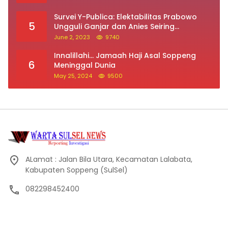
Survei Y-Publica: Elektabilitas Prabowo
5
Ungguli Ganjar dan Anies Seiring
Kepuasan Terhadap Jokowi Naik
June 2, 2023
9740
Innalillahi… Jamaah Haji Asal Soppeng
6
Meninggal Dunia
May 25, 2024
9500
ALamat : Jalan Bila Utara, Kecamatan Lalabata,
Kabupaten Soppeng (SulSel)
082298452400