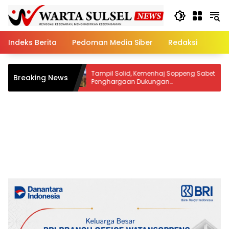
Skip
to
content
Indeks Berita
Pedoman Media Siber
Redaksi
Tampil Solid, Kemenhaj Soppeng Sabet
Ratusan 
Breaking News
Penghargaan Dukungan
Akademik
Penyelenggaraan Kesehatan Haji Terbaik