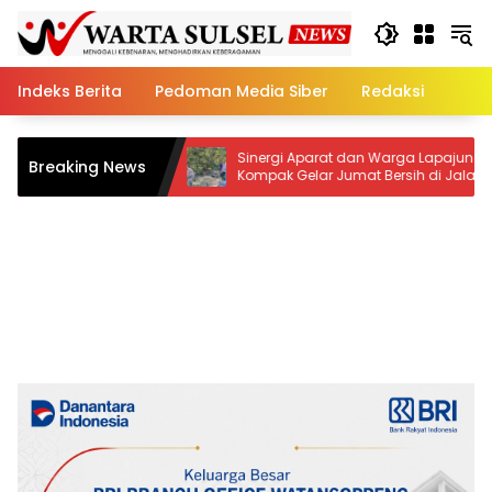
Skip
to
content
Indeks Berita
Pedoman Media Siber
Redaksi
Sinergi Aparat dan Warga Lapajung
Gemerl
Breaking News
Kompak Gelar Jumat Bersih di Jalan
Megah 
Pesantren
Bawah 