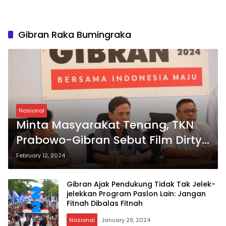
Gibran Raka Bumingraka
Nasional
Minta Masyarakat Tenang, TKN
Prabowo-Gibran Sebut Film Dirty
Vote Berisi Fitnah
February 12, 2024
Gibran Ajak Pendukung Tidak Tak Jelek-
jelekkan Program Paslon Lain: Jangan
Fitnah Dibalas Fitnah
Nasional
January 29, 2024