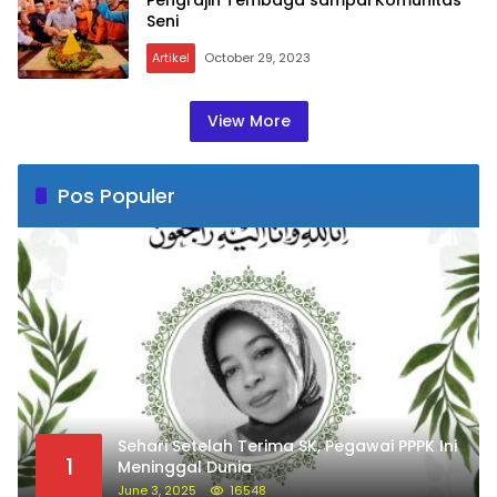
Seni
Artikel
October 29, 2023
View More
Pos Populer
Sehari Setelah Terima SK, Pegawai PPPK Ini
1
Meninggal Dunia
June 3, 2025
16548