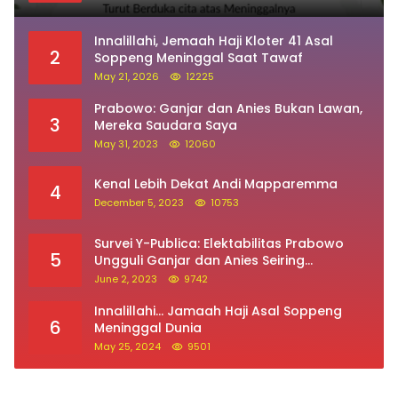
Innalillahi, Jemaah Haji Kloter 41 Asal
2
Soppeng Meninggal Saat Tawaf
May 21, 2026
12225
Prabowo: Ganjar dan Anies Bukan Lawan,
3
Mereka Saudara Saya
May 31, 2023
12060
Kenal Lebih Dekat Andi Mapparemma
4
December 5, 2023
10753
Survei Y-Publica: Elektabilitas Prabowo
5
Ungguli Ganjar dan Anies Seiring
Kepuasan Terhadap Jokowi Naik
June 2, 2023
9742
Innalillahi… Jamaah Haji Asal Soppeng
6
Meninggal Dunia
May 25, 2024
9501