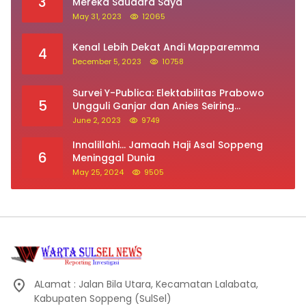
3
Mereka Saudara Saya
May 31, 2023
12065
Kenal Lebih Dekat Andi Mapparemma
4
December 5, 2023
10758
Survei Y-Publica: Elektabilitas Prabowo
5
Ungguli Ganjar dan Anies Seiring
Kepuasan Terhadap Jokowi Naik
June 2, 2023
9749
Innalillahi… Jamaah Haji Asal Soppeng
6
Meninggal Dunia
May 25, 2024
9505
ALamat : Jalan Bila Utara, Kecamatan Lalabata,
Kabupaten Soppeng (SulSel)