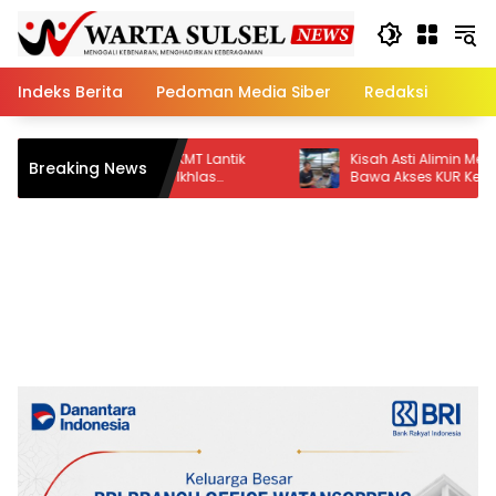
Skip
to
content
Indeks Berita
Pedoman Media Siber
Redaksi
h, FKMT Lantik
Kisah Asti Alimin Membelah Laut Demi
Breaking News
m Al Ikhlas
Bawa Akses KUR Ke Pulau Kelang