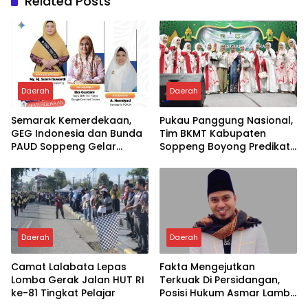
Related Posts
Daerah
Daerah
Semarak Kemerdekaan,
Pukau Panggung Nasional,
GEG Indonesia dan Bunda
Tim BKMT Kabupaten
PAUD Soppeng Gelar
Soppeng Boyong Predikat
Webinar AI
Juara Favorit
Daerah
Daerah
Camat Lalabata Lepas
Fakta Mengejutkan
Lomba Gerak Jalan HUT RI
Terkuak Di Persidangan,
ke-81 Tingkat Pelajar
Posisi Hukum Asmar Lambo
Kian Menguat