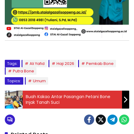
Tags:
Ali Yafid
Haji 2026
Pemkab Bone
Putra Bone
Topics:
Umum
Buah Kakao Antar Pasangan Petani Bone
Injak Tanah Suci