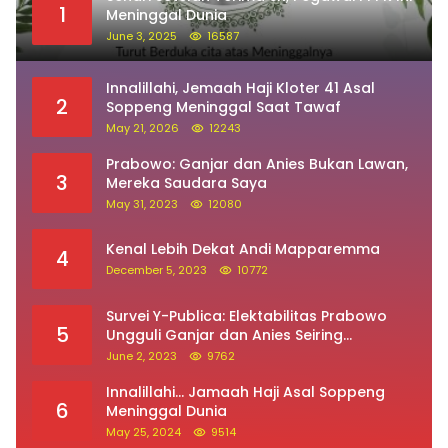
1
Meninggal Dunia
June 3, 2025
16587
Innalillahi, Jemaah Haji Kloter 41 Asal
2
Soppeng Meninggal Saat Tawaf
May 21, 2026
12243
Prabowo: Ganjar dan Anies Bukan Lawan,
3
Mereka Saudara Saya
May 31, 2023
12080
Kenal Lebih Dekat Andi Mapparemma
4
December 5, 2023
10772
Survei Y-Publica: Elektabilitas Prabowo
5
Ungguli Ganjar dan Anies Seiring
Kepuasan Terhadap Jokowi Naik
June 2, 2023
9762
Innalillahi… Jamaah Haji Asal Soppeng
6
Meninggal Dunia
May 25, 2024
9514