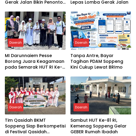
Gerak Jalan Bikin Penonton
Lepas Lomba Gerak Jalan
Tertawa
Daerah
Daerah
MI Darunnaiem Pesse
Tanpa Antre, Bayar
Borong Juara Keagamaan
Tagihan PDAM Soppeng
pada Semarak HUT RI Ke-
Kini Cukup Lewat BRImo
81
Daerah
Daerah
Tim Qasidah BKMT
Sambut HUT Ke-81 RI,
Soppeng Siap Berkompetisi
Kemenag Soppeng Gelar
di Festival Qasidah
GEBER Rumah Ibadah