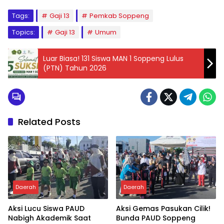
Tags:
Gaji 13
Pemkab Soppeng
Topics:
Gaji 13
Umum
Luar Biasa! 131 Siswa MAN 1 Soppeng Lulus
(PTN) Tahun 2026
Related Posts
Daerah
Daerah
Aksi Lucu Siswa PAUD
Aksi Gemas Pasukan Cilik!
Nabigh Akademik Saat
Bunda PAUD Soppeng