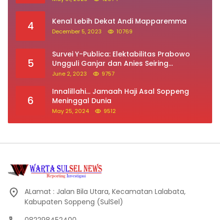
Kenal Lebih Dekat Andi Mapparemma
4
December 5, 2023
10769
Survei Y-Publica: Elektabilitas Prabowo
5
Ungguli Ganjar dan Anies Seiring
Kepuasan Terhadap Jokowi Naik
June 2, 2023
9757
Innalillahi… Jamaah Haji Asal Soppeng
6
Meninggal Dunia
May 25, 2024
9512
ALamat : Jalan Bila Utara, Kecamatan Lalabata,
Kabupaten Soppeng (SulSel)
082298452400