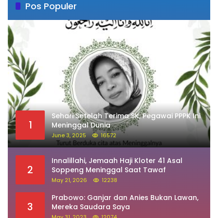
Pos Populer
Sehari Setelah Terima SK, Pegawai PPPK Ini
1
Meninggal Dunia
June 3, 2025
16572
Innalillahi, Jemaah Haji Kloter 41 Asal
2
Soppeng Meninggal Saat Tawaf
May 21, 2026
12238
Prabowo: Ganjar dan Anies Bukan Lawan,
3
Mereka Saudara Saya
May 31, 2023
12074