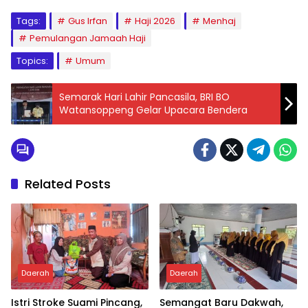
Tags:
Gus Irfan
Haji 2026
Menhaj
Pemulangan Jamaah Haji
Topics:
Umum
Semarak Hari Lahir Pancasila, BRI BO
Watansoppeng Gelar Upacara Bendera
Related Posts
Daerah
Daerah
Istri Stroke Suami Pincang,
Semangat Baru Dakwah,