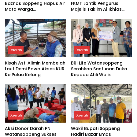
Baznas Soppeng Hapus Air
FKMT Lantik Pengurus
Mata Warga
Majelis Taklim Al Ikhlas
Jampuserengnge
Taletting
Daerah
Daerah
Kisah Asti Alimin Membelah
BRI Life Watansoppeng
Laut Demi Bawa Akses KUR
Serahkan Santunan Duka
Ke Pulau Kelang
Kepada Ahli Waris
Daerah
Daerah
Aksi Donor Darah PN
Wakil Bupati Soppeng
Watansoppeng Sukses
Hadiri Bazar Emas