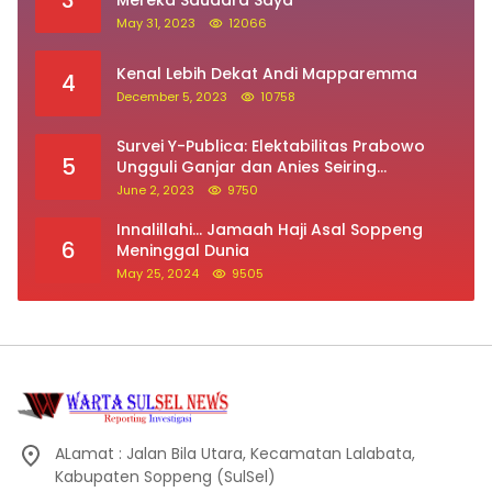
3
Mereka Saudara Saya
May 31, 2023
12066
Kenal Lebih Dekat Andi Mapparemma
4
December 5, 2023
10758
Survei Y-Publica: Elektabilitas Prabowo
5
Ungguli Ganjar dan Anies Seiring
Kepuasan Terhadap Jokowi Naik
June 2, 2023
9750
Innalillahi… Jamaah Haji Asal Soppeng
6
Meninggal Dunia
May 25, 2024
9505
ALamat : Jalan Bila Utara, Kecamatan Lalabata,
Kabupaten Soppeng (SulSel)