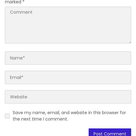
Save my name, email, and website in this browser for
the next time I comment.
Read Also
Bank Sulselbar Soppeng Gelontorkan
Bantuan Seragam Latihan Paskibraka
Tahun 2026
Daerah
August 6, 2026
GeBER Rumah Ibadah & MTQ Cara
Kemenag Soppeng Warnai HUT RI ke-81
Daerah
August 5, 2026