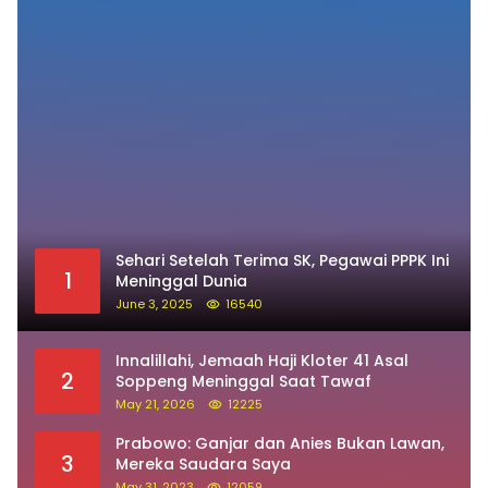
June 3, 2025
16540
Innalillahi, Jemaah Haji Kloter 41 Asal
2
Soppeng Meninggal Saat Tawaf
May 21, 2026
12225
Prabowo: Ganjar dan Anies Bukan Lawan,
3
Mereka Saudara Saya
May 31, 2023
12059
Kenal Lebih Dekat Andi Mapparemma
4
December 5, 2023
10753
Survei Y-Publica: Elektabilitas Prabowo
5
Ungguli Ganjar dan Anies Seiring
Kepuasan Terhadap Jokowi Naik
June 2, 2023
9740
Innalillahi… Jamaah Haji Asal Soppeng
6
Meninggal Dunia
May 25, 2024
9496