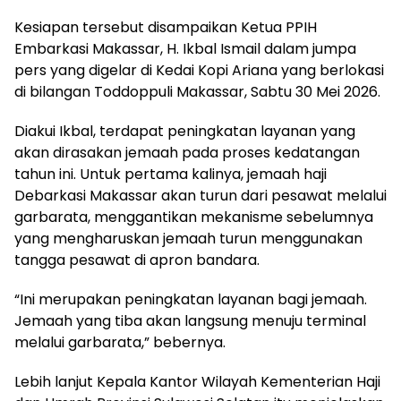
tangga pesawat di apron bandara.
“Ini merupakan peningkatan layanan bagi jemaah.
Jemaah yang tiba akan langsung menuju terminal
melalui garbarata,” bebernya.
Lebih lanjut Kepala Kantor Wilayah Kementerian Haji
dan Umrah Provinsi Sulawesi Selatan itu menjelaskan,
penggunaan garbarata merupakan bagian dari
upaya peningkatan kualitas pelayanan dan
kenyamanan jemaah saat tiba di Tanah Air.
“Bagi jemaah lanjut usia serta pengguna kursi roda,
PPIH telah menyiapkan layanan khusus berupa
akses lift dan pendampingan petugas hingga tiba di
Asrama Haji Makassar,” imbuhnya.
Adapun mekanisme penerimaan dan pemulangan
jemaah tetap mengacu pada pola yang telah