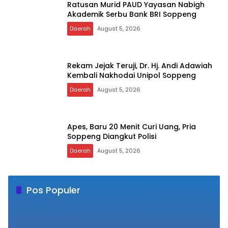
Daerah
August 5, 2026
Pos Populer
Sehari Setelah Terima SK, Pegawai PPPK Ini
1
Meninggal Dunia