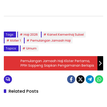
Related Posts
Daerah
Daerah
Bank Sulselbar Soppeng
GeBER Rumah Ibadah &
Gelontorkan Bantuan
MTQ Cara Kemenag
Seragam Latihan
Soppeng Warnai HUT RI
Paskibraka Tahun 2026
ke-81