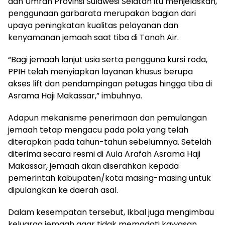
diterapkan pada tahun-tahun sebelumnya. Setelah
diterima secara resmi di Aula Arafah Asrama Haji
Makassar, jemaah akan diserahkan kepada
pemerintah kabupaten/kota masing-masing untuk
dipulangkan ke daerah asal.
Dalam kesempatan tersebut, Ikbal juga mengimbau
keluarga jemaah agar tidak memadati kawasan
Asrama Haji saat proses penjemputan. Khusus bagi
jemaah yang berasal dari luar wilayah Makassar,
Gowa, dan Maros, proses pemulangan akan
dikoordinasikan oleh panitia daerah masing-masing.
Selain itu, ia kembali mengingatkan jemaah agar
tidak membawa air zamzam di dalam koper bagasi.
Pasalnya, keberadaan air zamzam dalam bagasi
dapat memicu pemeriksaan tambahan dan
menyebabkan koper harus dibongkar oleh petugas.