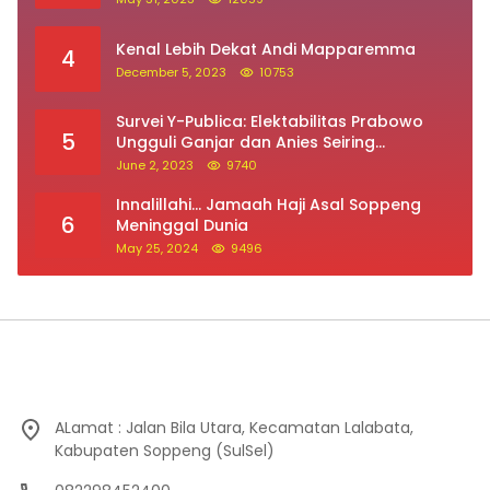
ALamat : Jalan Bila Utara, Kecamatan Lalabata,
Kabupaten Soppeng (SulSel)
082298452400
Pedoman Media Siber
Redaksi
Indeks Berita
Kontak Iklan