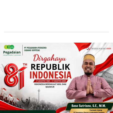
Home
News
Daerah
Daerah
Haji
Nasional
News
Kloter Pertama Jemaah Haji
Debarkasi Makassar Tiba 1 Juni,
Garbarata Perdana Digunakan
1396
Wartasulsel News
3 Min Read
May 31, 2026