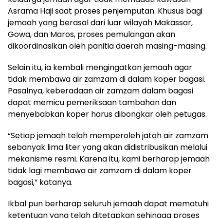
“Setiap jemaah telah memperoleh jatah air zamzam
sebanyak lima liter yang akan didistribusikan melalui
mekanisme resmi. Karena itu, kami berharap jemaah
tidak lagi membawa air zamzam di dalam koper
bagasi,” katanya.
Ikbal pun berharap seluruh jemaah dapat mematuhi
ketentuan yang telah ditetapkan sehingga proses
pemulangan berlangsung lancar, aman, dan
nyaman.
Diketahui, data PPIH mencatat, hingga akhir Mei 2026
Embarkasi Makassar telah memberangkatkan
sebanyak 16.728 jemaah haji ke Tanah Suci. Dari
jumlah tersebut, 13 jemaah dilaporkan wafat di Arab
Saudi, sementara satu orang meninggal dunia di
RSUP Dr. Wahidin Sudirohusodo sebelum
keberangkatan.
Secara umum, kondisi jemaah asal Sulawesi Selatan