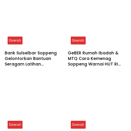
Daerah
Daerah
Tampil Solid, Kemenhaj
Ratusan Murid PAUD
Soppeng Sabet
Yayasan Nabigh Akademik
Penghargaan Dukungan
Serbu Bank BRI Soppeng
Penyelenggaraan
Kesehatan Haji Terbaik
Daerah
Daerah