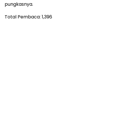
Tags:
Haji 2026
Kanwil Kemenhaj Sulsel
kloter 1
Pemulangan Jamaah Haji
Topics:
Umum
Pemulangan Jamaah Haji Kloter Pertama,
PPIH Soppeng Siapkan Pengamanan Berlapis