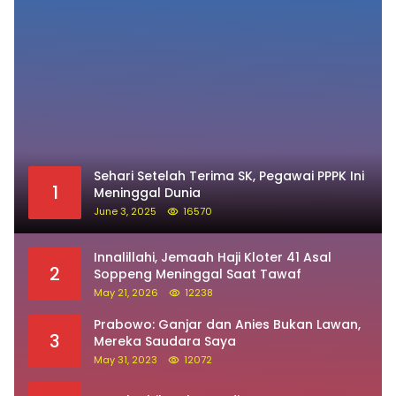
Daerah
August 8, 2026
Istri Stroke Suami Pincang, Baznas
Soppeng Hapus Air Mata Warga
Jampuserengnge
Daerah
August 7, 2026
Pos Populer