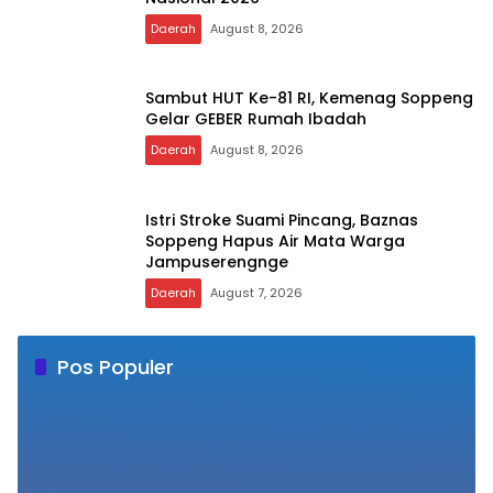
MI Darunnaiem Pesse Borong Juara
Keagamaan pada Semarak HUT RI Ke-81
Daerah
August 8, 2026
Tanpa Antre, Bayar Tagihan PDAM
Soppeng Kini Cukup Lewat BRImo
Daerah
August 8, 2026
Tim Qasidah BKMT Soppeng Siap
Berkompetisi di Festival Qasidah
Nasional 2026
Daerah
August 8, 2026
Sambut HUT Ke-81 RI, Kemenag Soppeng
Gelar GEBER Rumah Ibadah