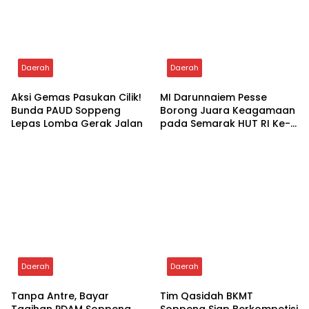
Tags:
CJH
Haji 2026
KBIHU KKB
Topics:
Umum
Bupati Soppeng Lantik Andi Haeruddin
Sebagai Sekda Soppeng
Related Posts
Daerah
Daerah