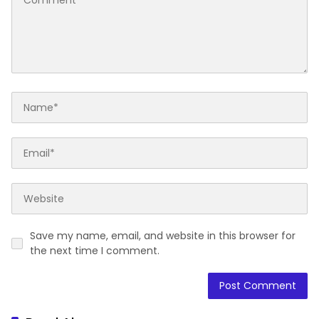
Daerah
Daerah
Sambut HUT Ke-81 RI,
Istri Stroke Suami Pincang,
Kemenag Soppeng Gelar
Baznas Soppeng Hapus Air
GEBER Rumah Ibadah
Mata Warga
Jampuserengnge
Leave a Reply
Your email address will not be published.
Required fields are
marked
*