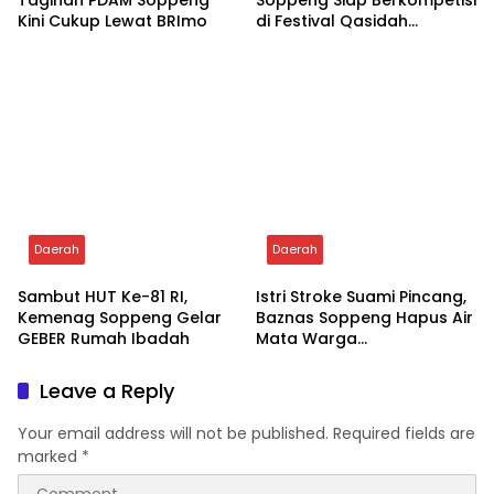
Aksi Gemas Pasukan Cilik!
MI Darunnaiem Pesse
Bunda PAUD Soppeng
Borong Juara Keagamaan
Lepas Lomba Gerak Jalan
pada Semarak HUT RI Ke-
81
Daerah
Daerah
Tanpa Antre, Bayar
Tim Qasidah BKMT
Tagihan PDAM Soppeng
Soppeng Siap Berkompetisi
Kini Cukup Lewat BRImo
di Festival Qasidah
Nasional 2026