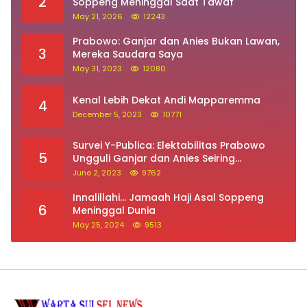
May 31, 2023
12080
Kenal Lebih Dekat Andi Mapparemma
4
December 5, 2023
10771
Survei Y-Publica: Elektabilitas Prabowo
5
Ungguli Ganjar dan Anies Seiring
Kepuasan Terhadap Jokowi Naik
June 2, 2023
9762
Innalillahi… Jamaah Haji Asal Soppeng
6
Meninggal Dunia
May 25, 2024
9513
ALamat : Jalan Bila Utara, Kecamatan Lalabata,
Kabupaten Soppeng (SulSel)