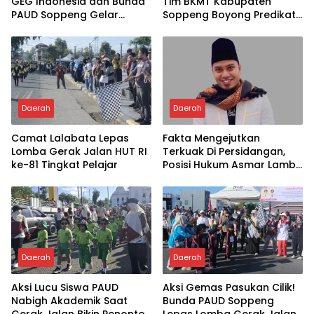
GEG Indonesia dan Bunda
Tim BKMT Kabupaten
PAUD Soppeng Gelar
Soppeng Boyong Predikat
Webinar AI
Juara Favorit
Daerah
Daerah
Camat Lalabata Lepas
Fakta Mengejutkan
Lomba Gerak Jalan HUT RI
Terkuak Di Persidangan,
ke-81 Tingkat Pelajar
Posisi Hukum Asmar Lambo
Kian Menguat
Daerah
Daerah
Aksi Lucu Siswa PAUD
Aksi Gemas Pasukan Cilik!
Nabigh Akademik Saat
Bunda PAUD Soppeng