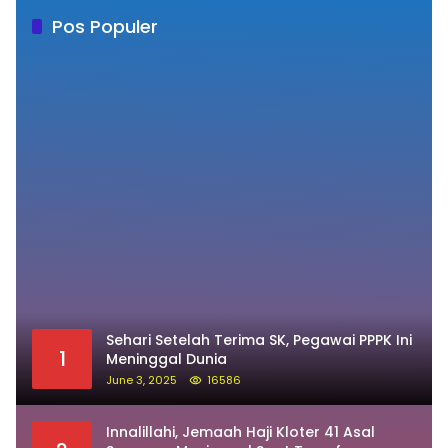
Pos Populer
Sehari Setelah Terima SK, Pegawai PPPK Ini
1
Meninggal Dunia
June 3, 2025
16586
Innalillahi, Jemaah Haji Kloter 41 Asal
2
Soppeng Meninggal Saat Tawaf
May 21, 2026
12243
Prabowo: Ganjar dan Anies Bukan Lawan,
3
Mereka Saudara Saya