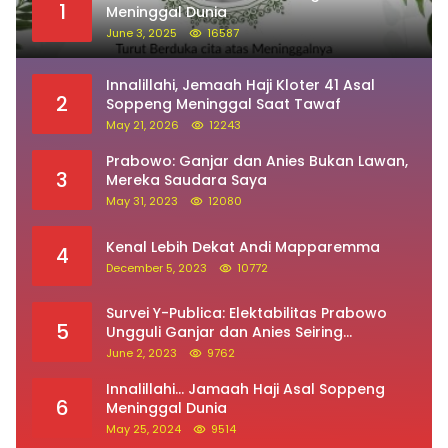
1
Meninggal Dunia
June 3, 2025
16587
Innalillahi, Jemaah Haji Kloter 41 Asal
2
Soppeng Meninggal Saat Tawaf
May 21, 2026
12243
Prabowo: Ganjar dan Anies Bukan Lawan,
3
Mereka Saudara Saya
May 31, 2023
12080
Kenal Lebih Dekat Andi Mapparemma
4
December 5, 2023
10772
Survei Y-Publica: Elektabilitas Prabowo
5
Ungguli Ganjar dan Anies Seiring
Kepuasan Terhadap Jokowi Naik
June 2, 2023
9762
Innalillahi… Jamaah Haji Asal Soppeng
6
Meninggal Dunia
May 25, 2024
9514