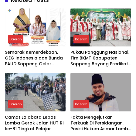
Daerah
Daerah
Semarak Kemerdekaan,
Pukau Panggung Nasional,
GEG Indonesia dan Bunda
Tim BKMT Kabupaten
PAUD Soppeng Gelar
Soppeng Boyong Predikat
Webinar AI
Juara Favorit
Daerah
Daerah
Camat Lalabata Lepas
Fakta Mengejutkan
Lomba Gerak Jalan HUT RI
Terkuak Di Persidangan,
ke-81 Tingkat Pelajar
Posisi Hukum Asmar Lambo
Kian Menguat