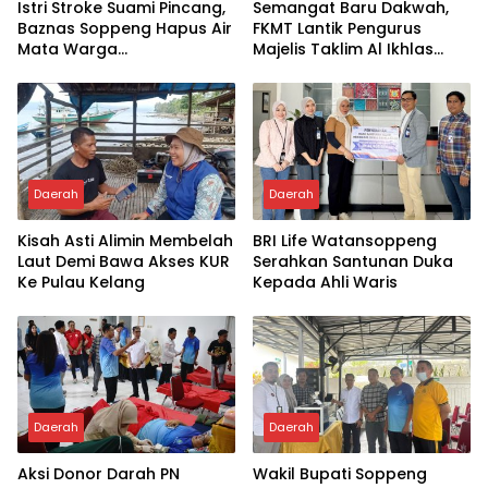
Istri Stroke Suami Pincang,
Semangat Baru Dakwah,
Baznas Soppeng Hapus Air
FKMT Lantik Pengurus
Mata Warga
Majelis Taklim Al Ikhlas
Jampuserengnge
Taletting
Daerah
Daerah
Kisah Asti Alimin Membelah
BRI Life Watansoppeng
Laut Demi Bawa Akses KUR
Serahkan Santunan Duka
Ke Pulau Kelang
Kepada Ahli Waris
Daerah
Daerah
Aksi Donor Darah PN
Wakil Bupati Soppeng