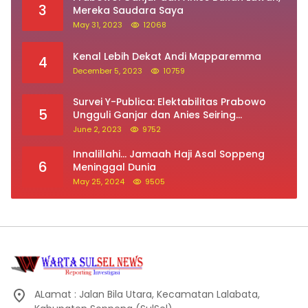
3
Mereka Saudara Saya
May 31, 2023
12068
Kenal Lebih Dekat Andi Mapparemma
4
December 5, 2023
10759
Survei Y-Publica: Elektabilitas Prabowo
5
Ungguli Ganjar dan Anies Seiring
Kepuasan Terhadap Jokowi Naik
June 2, 2023
9752
Innalillahi… Jamaah Haji Asal Soppeng
6
Meninggal Dunia
May 25, 2024
9505
ALamat : Jalan Bila Utara, Kecamatan Lalabata,