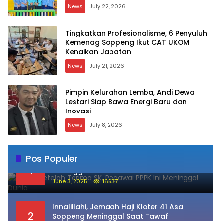
News
July 22, 2026
Tingkatkan Profesionalisme, 6 Penyuluh
Kemenag Soppeng Ikut CAT UKOM
Kenaikan Jabatan
News
July 21, 2026
Pimpin Kelurahan Lemba, Andi Dewa
Lestari Siap Bawa Energi Baru dan
Inovasi
News
July 8, 2026
Pos Populer
Sehari Setelah Terima SK, Pegawai PPPK Ini
1
Meninggal Dunia
June 3, 2025
16537
Innalillahi, Jemaah Haji Kloter 41 Asal
2
Soppeng Meninggal Saat Tawaf