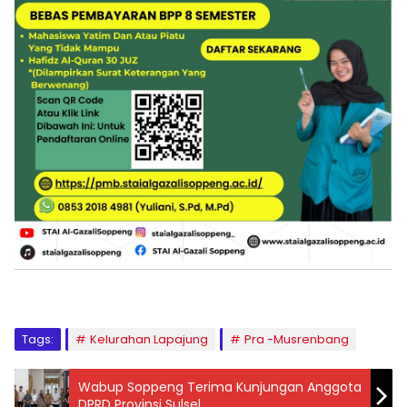
Tags:
Kelurahan Lapajung
Pra -Musrenbang
Wabup Soppeng Terima Kunjungan Anggota
DPRD Provinsi Sulsel