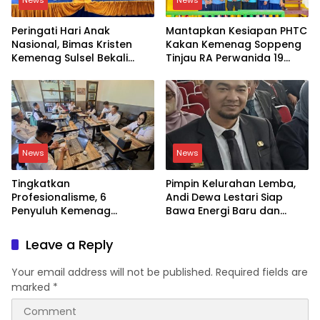
Peringati Hari Anak
Mantapkan Kesiapan PHTC
Nasional, Bimas Kristen
Kakan Kemenag Soppeng
Kemenag Sulsel Bekali
Tinjau RA Perwanida 19
Siswa Dunia Digital
Galungkalung
News
News
Tingkatkan
Pimpin Kelurahan Lemba,
Profesionalisme, 6
Andi Dewa Lestari Siap
Penyuluh Kemenag
Bawa Energi Baru dan
Soppeng Ikut CAT UKOM
Inovasi
Kenaikan Jabatan
Leave a Reply
Your email address will not be published.
Required fields are
marked
*