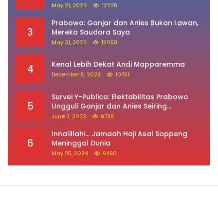
May 21, 2026
12225
Prabowo: Ganjar dan Anies Bukan Lawan,
3
Mereka Saudara Saya
May 31, 2023
12058
Kenal Lebih Dekat Andi Mapparemma
4
December 5, 2023
10751
Survei Y-Publica: Elektabilitas Prabowo
5
Ungguli Ganjar dan Anies Seiring
Kepuasan Terhadap Jokowi Naik
June 2, 2023
9738
Innalillahi… Jamaah Haji Asal Soppeng
6
Meninggal Dunia
May 25, 2024
9496