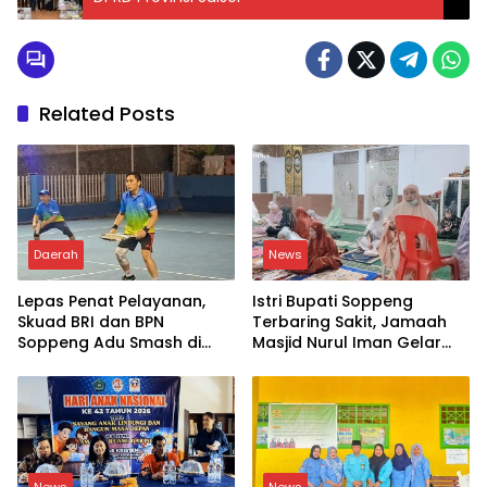
Related Posts
Daerah
News
Lepas Penat Pelayanan,
Istri Bupati Soppeng
Skuad BRI dan BPN
Terbaring Sakit, Jamaah
Soppeng Adu Smash di
Masjid Nurul Iman Gelar
Lapangan
Aksi Religi
News
News