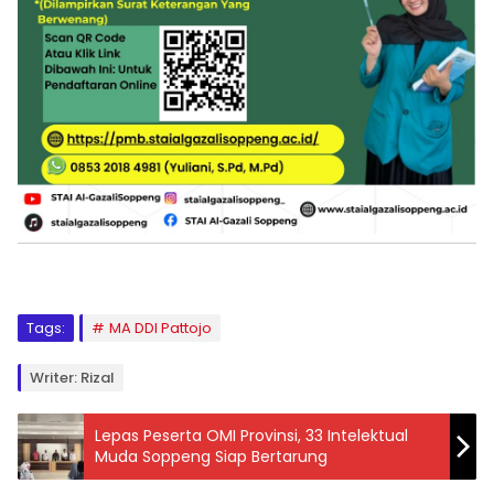
Tags:
MA DDI Pattojo
Writer: Rizal
Lepas Peserta OMI Provinsi, 33 Intelektual
Muda Soppeng Siap Bertarung