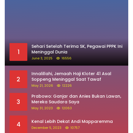
Sehari Setelah Terima SK, Pegawai PPPK Ini
1
Meninggal Dunia
June 3, 2025
16556
Innalillahi, Jemaah Haji Kloter 41 Asal
2
Soppeng Meninggal Saat Tawaf
May 21, 2026
12226
Prabowo: Ganjar dan Anies Bukan Lawan,
3
Mereka Saudara Saya
May 31, 2023
12063
Kenal Lebih Dekat Andi Mapparemma
4
December 5, 2023
10757
Survei Y-Publica: Elektabilitas Prabowo
5
Ungguli Ganjar dan Anies Seiring
Kepuasan Terhadap Jokowi Naik
June 2, 2023
9748