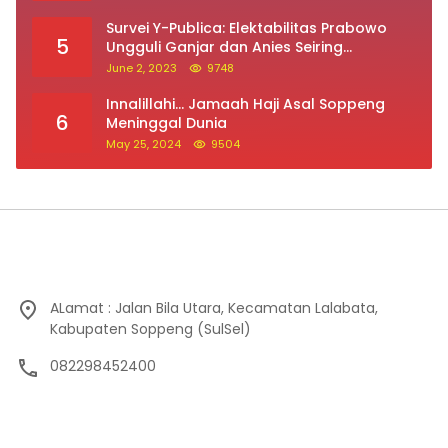
Innalillahi… Jamaah Haji Asal Soppeng
6
Meninggal Dunia
May 25, 2024
9504
ALamat : Jalan Bila Utara, Kecamatan Lalabata,
Kabupaten Soppeng (SulSel)
082298452400
Pedoman Media Siber
Redaksi
Indeks Berita
Kontak Iklan