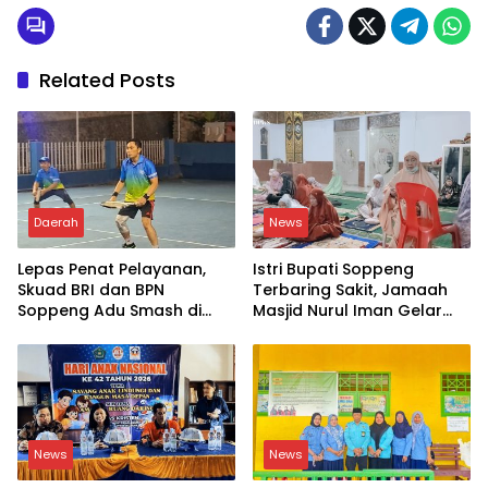
Related Posts
Daerah
News
Lepas Penat Pelayanan,
Istri Bupati Soppeng
Skuad BRI dan BPN
Terbaring Sakit, Jamaah
Soppeng Adu Smash di
Masjid Nurul Iman Gelar
Lapangan
Aksi Religi
News
News