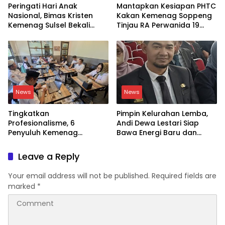
Peringati Hari Anak
Mantapkan Kesiapan PHTC
Nasional, Bimas Kristen
Kakan Kemenag Soppeng
Kemenag Sulsel Bekali
Tinjau RA Perwanida 19
Siswa Dunia Digital
Galungkalung
News
News
Tingkatkan
Pimpin Kelurahan Lemba,
Profesionalisme, 6
Andi Dewa Lestari Siap
Penyuluh Kemenag
Bawa Energi Baru dan
Soppeng Ikut CAT UKOM
Inovasi
Kenaikan Jabatan
Leave a Reply
Your email address will not be published.
Required fields are
marked
*