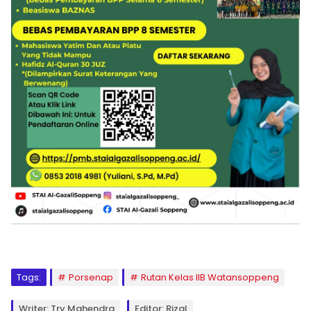
Tags:
Porsenap
Rutan Kelas IIB Watansoppeng
Writer: Try Mahendra
Editor: Rizal