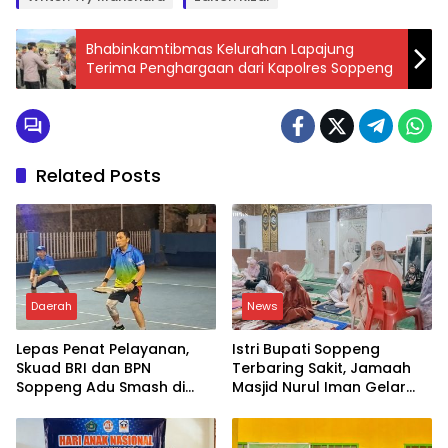
Bhabinkamtibmas Kelurahan Lapajung
Terima Penghargaan dari Kapolres Soppeng
Related Posts
Daerah
News
Lepas Penat Pelayanan,
Istri Bupati Soppeng
Skuad BRI dan BPN
Terbaring Sakit, Jamaah
Soppeng Adu Smash di
Masjid Nurul Iman Gelar
Lapangan
Aksi Religi