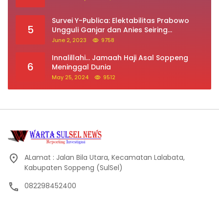
Survei Y-Publica: Elektabilitas Prabowo
5
Ungguli Ganjar dan Anies Seiring
Kepuasan Terhadap Jokowi Naik
June 2, 2023
9758
Innalillahi… Jamaah Haji Asal Soppeng
6
Meninggal Dunia
May 25, 2024
9512
ALamat : Jalan Bila Utara, Kecamatan Lalabata,
Kabupaten Soppeng (SulSel)
082298452400