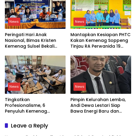
News
News
Peringati Hari Anak
Mantapkan Kesiapan PHTC
Nasional, Bimas Kristen
Kakan Kemenag Soppeng
Kemenag Sulsel Bekali
Tinjau RA Perwanida 19
Siswa Dunia Digital
Galungkalung
News
News
Tingkatkan
Pimpin Kelurahan Lemba,
Profesionalisme, 6
Andi Dewa Lestari Siap
Penyuluh Kemenag
Bawa Energi Baru dan
Soppeng Ikut CAT UKOM
Inovasi
Kenaikan Jabatan
Leave a Reply