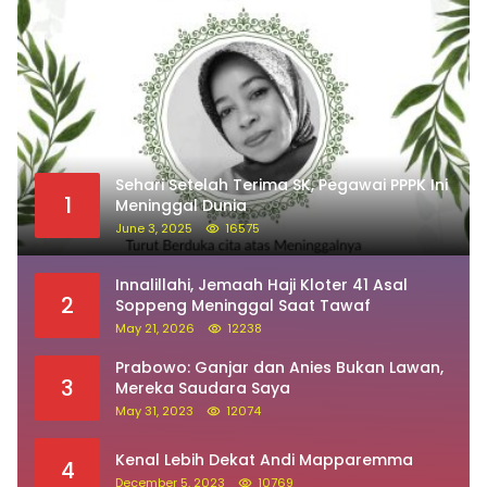
Sehari Setelah Terima SK, Pegawai PPPK Ini
1
Meninggal Dunia
June 3, 2025
16575
Innalillahi, Jemaah Haji Kloter 41 Asal
2
Soppeng Meninggal Saat Tawaf
May 21, 2026
12238
Prabowo: Ganjar dan Anies Bukan Lawan,
3
Mereka Saudara Saya
May 31, 2023
12074
Kenal Lebih Dekat Andi Mapparemma
4
December 5, 2023
10769