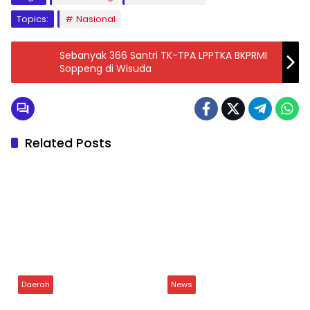
Related Posts
Daerah
News
Lepas Penat Pelayanan,
Istri Bupati Soppeng
Skuad BRI dan BPN
Terbaring Sakit, Jamaah
Soppeng Adu Smash di
Masjid Nurul Iman Gelar
Lapangan
Aksi Religi