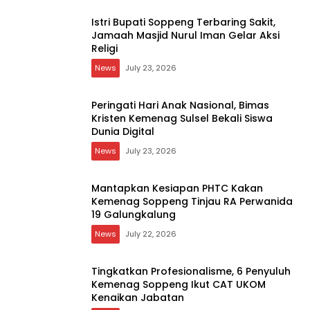
Peringati Hari Anak Nasional, Bimas
Kristen Kemenag Sulsel Bekali Siswa
Dunia Digital
News
July 23, 2026
Mantapkan Kesiapan PHTC Kakan
Kemenag Soppeng Tinjau RA Perwanida
19 Galungkalung
News
July 22, 2026
Tingkatkan Profesionalisme, 6 Penyuluh
Kemenag Soppeng Ikut CAT UKOM
Kenaikan Jabatan
News
July 21, 2026
Pimpin Kelurahan Lemba, Andi Dewa
Lestari Siap Bawa Energi Baru dan
Inovasi
News
July 8, 2026