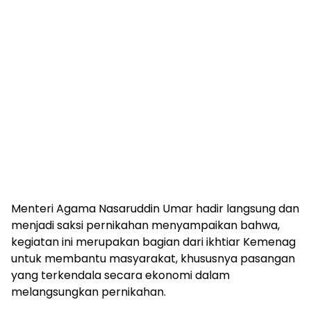
Menteri Agama Nasaruddin Umar hadir langsung dan
menjadi saksi pernikahan menyampaikan bahwa,
kegiatan ini merupakan bagian dari ikhtiar Kemenag
untuk membantu masyarakat, khususnya pasangan
yang terkendala secara ekonomi dalam
melangsungkan pernikahan.
Lebih lanjut, Nasaruddin menjelaskan bahwa seluruh
biaya pernikahan, termasuk mahar, ditanggung oleh
Kementerian Agama.
“Setiap pasangan juga mendapat bantuan
ekonomi mikro senilai Rp2,5 juta sebagai modal