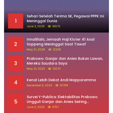
Innalillahi, Jemaah Haji Kloter 41 Asal
2
Soppeng Meninggal Saat Tawaf
May 21, 2026
12238
Prabowo: Ganjar dan Anies Bukan Lawan,
3
Mereka Saudara Saya
May 31, 2023
12073
Kenal Lebih Dekat Andi Mapparemma
4
December 5, 2023
10768
Survei Y-Publica: Elektabilitas Prabowo
5
Ungguli Ganjar dan Anies Seiring
Kepuasan Terhadap Jokowi Naik
June 2, 2023
9757
Innalillahi… Jamaah Haji Asal Soppeng
6
Meninggal Dunia
May 25, 2024
9511