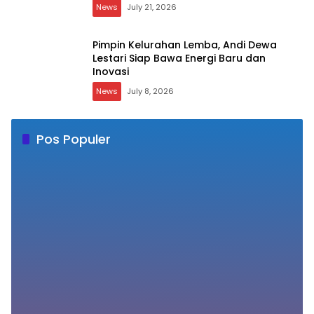
Pos Populer
Sehari Setelah Terima SK, Pegawai PPPK Ini
1
Meninggal Dunia
June 3, 2025
16572