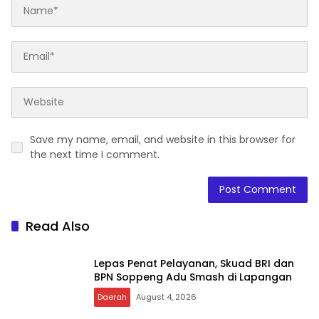
Save my name, email, and website in this browser for
the next time I comment.
Read Also
Lepas Penat Pelayanan, Skuad BRI dan
BPN Soppeng Adu Smash di Lapangan
Daerah
August 4, 2026
Istri Bupati Soppeng Terbaring Sakit,
Jamaah Masjid Nurul Iman Gelar Aksi
Religi
News
July 23, 2026