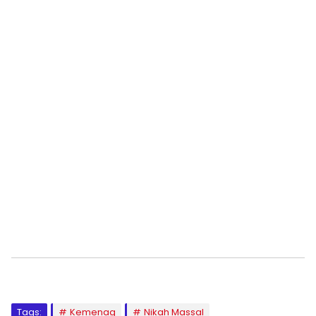
Tags:
Kemenag
Nikah Massal
Topics:
Nasional
Sebanyak 366 Santri TK-TPA LPPTKA BKPRMI
Soppeng di Wisuda