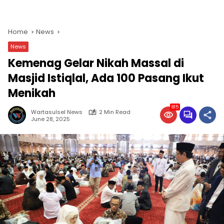
Masjid Istiqlal, Ada 100 Pasang Ikut
Menikah
815
Wartasulsel News
2 Min Read
June 28, 2025
WARTASULSEL
NEWS.COM
– Kementerian Agama
Republik Indonesia melalui Direktorat Jenderal