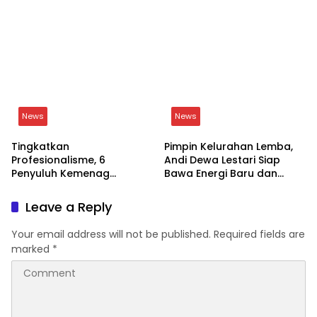
News
News
Tingkatkan
Pimpin Kelurahan Lemba,
Profesionalisme, 6
Andi Dewa Lestari Siap
Penyuluh Kemenag
Bawa Energi Baru dan
Soppeng Ikut CAT UKOM
Inovasi
Kenaikan Jabatan
Leave a Reply
Your email address will not be published.
Required fields are
marked
*