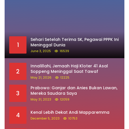
Sehari Setelah Terima SK, Pegawai PPPK Ini
1
Meninggal Dunia
June 3, 2025
16539
Innalillahi, Jemaah Haji Kloter 41 Asal
2
Soppeng Meninggal Saat Tawaf
May 21, 2026
12225
Prabowo: Ganjar dan Anies Bukan Lawan,
3
Mereka Saudara Saya
May 31, 2023
12059
Kenal Lebih Dekat Andi Mapparemma
4
December 5, 2023
10753