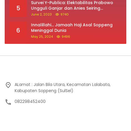
Survei Y-Publica: Elektabilitas Prabowo
5
Ungguli Ganjar dan Anies Seiring
Kepuasan Terhadap Jokowi Naik
June 2, 2023
9740
Innalillahi… Jamaah Haji Asal Soppeng
6
Meninggal Dunia
May 25, 2024
9496
ALamat : Jalan Bila Utara, Kecamatan Lalabata,
Kabupaten Soppeng (SulSel)
082298452400