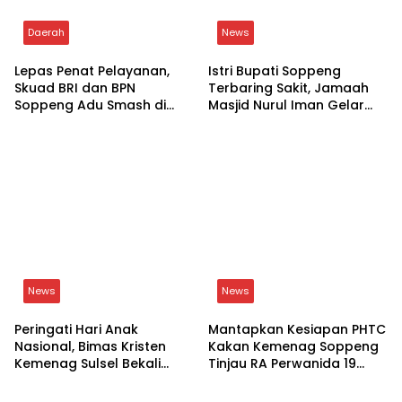
Daerah
News
Lepas Penat Pelayanan,
Istri Bupati Soppeng
Skuad BRI dan BPN
Terbaring Sakit, Jamaah
Soppeng Adu Smash di
Masjid Nurul Iman Gelar
Lapangan
Aksi Religi
News
News
Peringati Hari Anak
Mantapkan Kesiapan PHTC
Nasional, Bimas Kristen
Kakan Kemenag Soppeng
Kemenag Sulsel Bekali
Tinjau RA Perwanida 19
Siswa Dunia Digital
Galungkalung