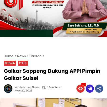
Home
News
Daerah
Daerah
Politik
Golkar Soppeng Dukung APPI Pimpin
Golkar Sulsel
731
Wartasulsel News
1 Min Read
May 27, 2025