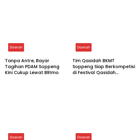
Daerah
Daerah
Tanpa Antre, Bayar
Tim Qasidah BKMT
Tagihan PDAM Soppeng
Soppeng Siap Berkompetisi
Kini Cukup Lewat BRImo
di Festival Qasidah
Nasional 2026
Daerah
Daerah