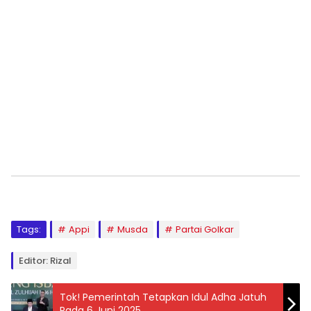
Tags:
Appi
Musda
Partai Golkar
Editor: Rizal
Tok! Pemerintah Tetapkan Idul Adha Jatuh
Pada 6 Juni 2025