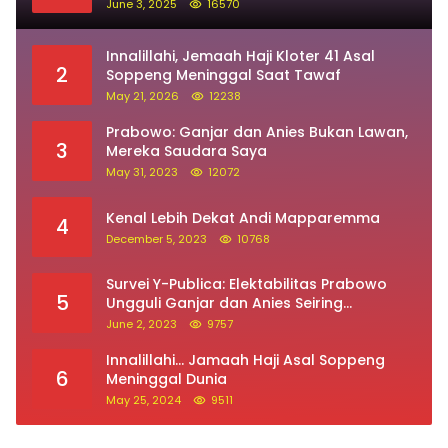
June 3, 2025
16570
Innalillahi, Jemaah Haji Kloter 41 Asal
2
Soppeng Meninggal Saat Tawaf
May 21, 2026
12238
Prabowo: Ganjar dan Anies Bukan Lawan,
3
Mereka Saudara Saya
May 31, 2023
12072
Kenal Lebih Dekat Andi Mapparemma
4
December 5, 2023
10768
Survei Y-Publica: Elektabilitas Prabowo
5
Ungguli Ganjar dan Anies Seiring
Kepuasan Terhadap Jokowi Naik
June 2, 2023
9757
Innalillahi… Jamaah Haji Asal Soppeng
6
Meninggal Dunia
May 25, 2024
9511