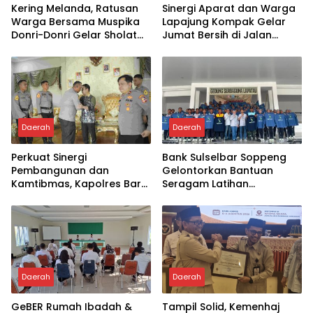
Kering Melanda, Ratusan
Sinergi Aparat dan Warga
Warga Bersama Muspika
Lapajung Kompak Gelar
Donri-Donri Gelar Sholat
Jumat Bersih di Jalan
Istisqa
Pesantren
Daerah
Daerah
Perkuat Sinergi
Bank Sulselbar Soppeng
Pembangunan dan
Gelontorkan Bantuan
Kamtibmas, Kapolres Baru
Seragam Latihan
Soppeng “MAPPATABE” ke
Paskibraka Tahun 2026
Bupati Suwardi Haseng
Daerah
Daerah
GeBER Rumah Ibadah &
Tampil Solid, Kemenhaj