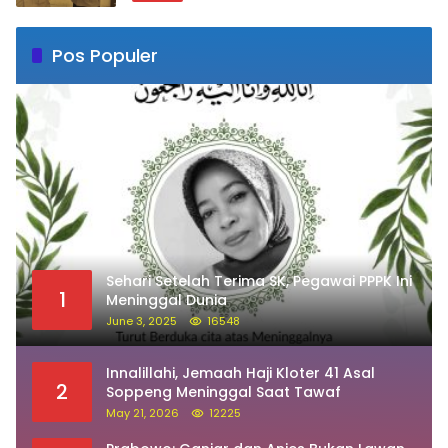
Pos Populer
Sehari Setelah Terima SK, Pegawai PPPK Ini
1
Meninggal Dunia
June 3, 2025
16548
Innalillahi, Jemaah Haji Kloter 41 Asal
2
Soppeng Meninggal Saat Tawaf
May 21, 2026
12225