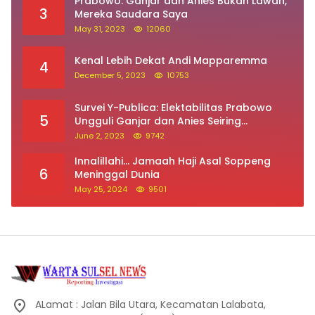
Prabowo: Ganjar dan Anies Bukan Lawan,
3
Mereka Saudara Saya
May 31, 2023
12060
Kenal Lebih Dekat Andi Mapparemma
4
December 5, 2023
10753
Survei Y-Publica: Elektabilitas Prabowo
5
Ungguli Ganjar dan Anies Seiring
Kepuasan Terhadap Jokowi Naik
June 2, 2023
9742
Innalillahi… Jamaah Haji Asal Soppeng
6
Meninggal Dunia
May 25, 2024
9501
ALamat : Jalan Bila Utara, Kecamatan Lalabata,