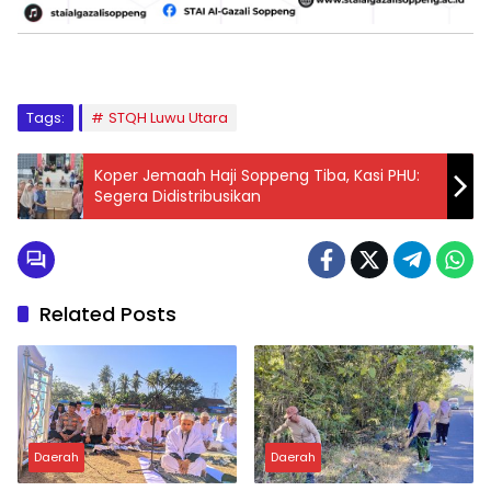
Tags:
STQH Luwu Utara
Koper Jemaah Haji Soppeng Tiba, Kasi PHU:
Segera Didistribusikan
Related Posts
Daerah
Daerah