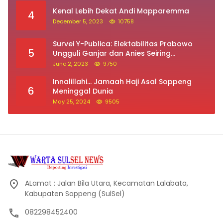
Kenal Lebih Dekat Andi Mapparemma
4
December 5, 2023
10758
Survei Y-Publica: Elektabilitas Prabowo
5
Ungguli Ganjar dan Anies Seiring
Kepuasan Terhadap Jokowi Naik
June 2, 2023
9750
Innalillahi… Jamaah Haji Asal Soppeng
6
Meninggal Dunia
May 25, 2024
9505
ALamat : Jalan Bila Utara, Kecamatan Lalabata,
Kabupaten Soppeng (SulSel)
082298452400