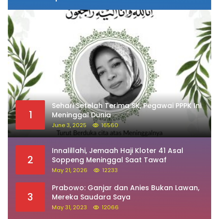
Sehari Setelah Terima SK, Pegawai PPPK Ini
1
Meninggal Dunia
June 3, 2025
16560
Innalillahi, Jemaah Haji Kloter 41 Asal
2
Soppeng Meninggal Saat Tawaf
May 21, 2026
12233
Prabowo: Ganjar dan Anies Bukan Lawan,
3
Mereka Saudara Saya
May 31, 2023
12066