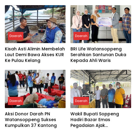
Jampuserengnge
Taletting
Daerah
Daerah
Kisah Asti Alimin Membelah
BRI Life Watansoppeng
Laut Demi Bawa Akses KUR
Serahkan Santunan Duka
Ke Pulau Kelang
Kepada Ahli Waris
Daerah
Daerah
Aksi Donor Darah PN
Wakil Bupati Soppeng
Watansoppeng Sukses
Hadiri Bazar Emas
Kumpulkan 37 Kantong
Pegadaian Ajak
Masyarakat Berinvestasi