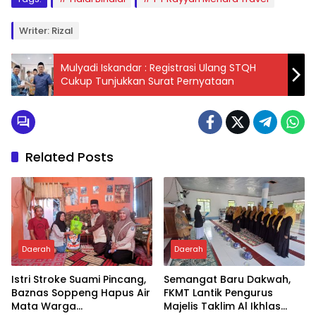
Writer: Rizal
Mulyadi Iskandar : Registrasi Ulang STQH
Cukup Tunjukkan Surat Pernyataan
Related Posts
Daerah
Daerah
Istri Stroke Suami Pincang,
Semangat Baru Dakwah,
Baznas Soppeng Hapus Air
FKMT Lantik Pengurus
Mata Warga
Majelis Taklim Al Ikhlas