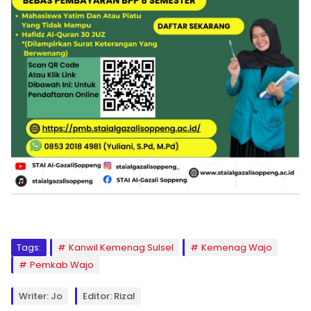
Tags:
Kanwil Kemenag Sulsel
Kemenag Wajo
Pemkab Wajo
Writer: Jo
Editor: Rizal