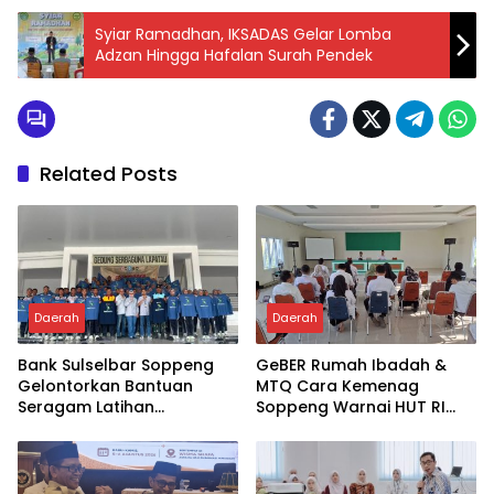
Syiar Ramadhan, IKSADAS Gelar Lomba
Adzan Hingga Hafalan Surah Pendek
Related Posts
Daerah
Daerah
Bank Sulselbar Soppeng
GeBER Rumah Ibadah &
Gelontorkan Bantuan
MTQ Cara Kemenag
Seragam Latihan
Soppeng Warnai HUT RI
Paskibraka Tahun 2026
ke-81