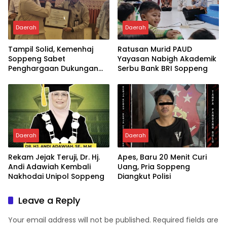
Daerah
Daerah
Tampil Solid, Kemenhaj
Ratusan Murid PAUD
Soppeng Sabet
Yayasan Nabigh Akademik
Penghargaan Dukungan
Serbu Bank BRI Soppeng
Penyelenggaraan
Kesehatan Haji Terbaik
Daerah
Daerah
Rekam Jejak Teruji, Dr. Hj.
Apes, Baru 20 Menit Curi
Andi Adawiah Kembali
Uang, Pria Soppeng
Nakhodai Unipol Soppeng
Diangkut Polisi
Leave a Reply
Your email address will not be published.
Required fields are