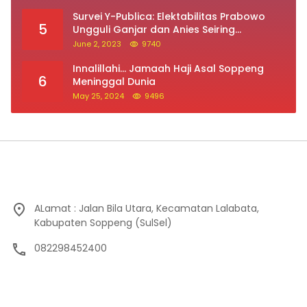
Survei Y-Publica: Elektabilitas Prabowo
5
Ungguli Ganjar dan Anies Seiring
Kepuasan Terhadap Jokowi Naik
June 2, 2023
9740
Innalillahi… Jamaah Haji Asal Soppeng
6
Meninggal Dunia
May 25, 2024
9496
ALamat : Jalan Bila Utara, Kecamatan Lalabata,
Kabupaten Soppeng (SulSel)
082298452400