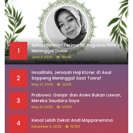
Sehari Setelah Terima SK, Pegawai PPPK Ini
1
Meninggal Dunia
June 3, 2025
16540
Innalillahi, Jemaah Haji Kloter 41 Asal
2
Soppeng Meninggal Saat Tawaf
May 21, 2026
12225
Prabowo: Ganjar dan Anies Bukan Lawan,
3
Mereka Saudara Saya
May 31, 2023
12059
Kenal Lebih Dekat Andi Mapparemma
4
December 5, 2023
10753