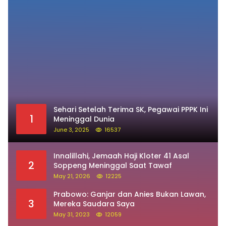
Apes, Baru 20 Menit Curi Uang, Pria
Soppeng Diangkut Polisi
Daerah
August 5, 2026
Pos Populer