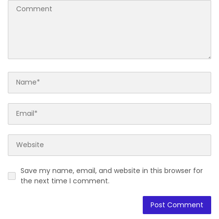
Daerah
Daerah
Rekam Jejak Teruji, Dr. Hj.
Apes, Baru 20 Menit Curi
Andi Adawiah Kembali
Uang, Pria Soppeng
Nakhodai Unipol Soppeng
Diangkut Polisi
Leave a Reply
Your email address will not be published.
Required fields are
marked
*