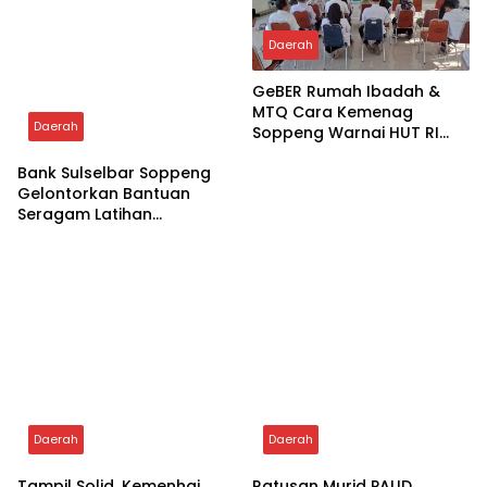
MTQ DPC PDI Perjuangan
Writer: Rizal
Tebar Kebaikan, Puskesmas Takkalala Bagi
Takjil dan Buka Puasa Bersama
Related Posts
Daerah
Daerah
Bank Sulselbar Soppeng
GeBER Rumah Ibadah &
Gelontorkan Bantuan
MTQ Cara Kemenag
Seragam Latihan
Soppeng Warnai HUT RI