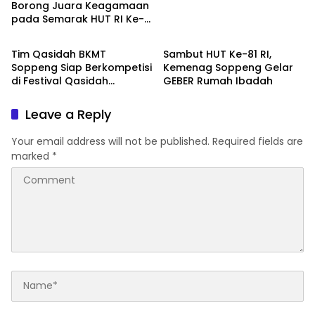
Borong Juara Keagamaan
pada Semarak HUT RI Ke-
Daerah
Daerah
81
Tim Qasidah BKMT
Sambut HUT Ke-81 RI,
Soppeng Siap Berkompetisi
Kemenag Soppeng Gelar
di Festival Qasidah
GEBER Rumah Ibadah
Nasional 2026
Leave a Reply
Your email address will not be published.
Required fields are
marked
*