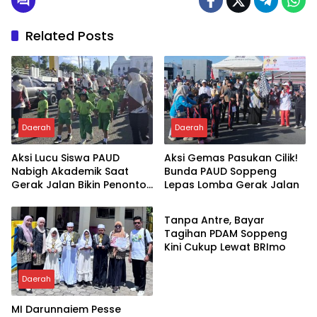
Related Posts
Daerah
Daerah
Aksi Lucu Siswa PAUD
Aksi Gemas Pasukan Cilik!
Nabigh Akademik Saat
Bunda PAUD Soppeng
Gerak Jalan Bikin Penonton
Lepas Lomba Gerak Jalan
Daerah
Tertawa
Tanpa Antre, Bayar
Tagihan PDAM Soppeng
Kini Cukup Lewat BRImo
Daerah
MI Darunnaiem Pesse