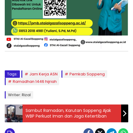
Tags:
Jam Kerja ASN
Pemkab Soppeng
Ramadhan 1446 hijriah
Writer: Rizal
Sambut Ramadan, Karutan Soppeng Ajak
WBP Perkuat Iman dan Jaga Ketertiban