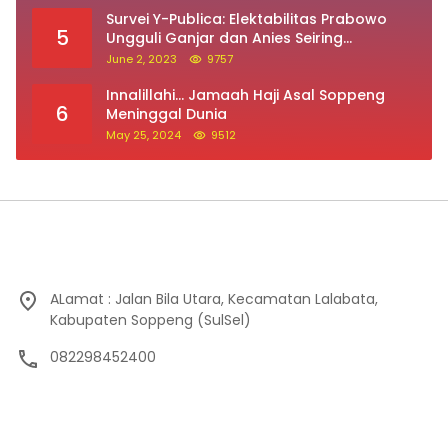
Survei Y-Publica: Elektabilitas Prabowo
5
Ungguli Ganjar dan Anies Seiring
Kepuasan Terhadap Jokowi Naik
June 2, 2023
9757
Innalillahi… Jamaah Haji Asal Soppeng
6
Meninggal Dunia
May 25, 2024
9512
ALamat : Jalan Bila Utara, Kecamatan Lalabata,
Kabupaten Soppeng (SulSel)
082298452400