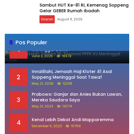
Sambut HUT Ke-81 RI, Kemenag Soppeng
Gelar GEBER Rumah Ibadah
Daerah
August 8, 2026
Pos Populer
Sehari Setelah Terima SK, Pegawai PPPK Ini
1
Meninggal Dunia
June 3, 2025
16572
Innalillahi, Jemaah Haji Kloter 41 Asal
2
Soppeng Meninggal Saat Tawaf
May 21, 2026
12238
Prabowo: Ganjar dan Anies Bukan Lawan,
3
Mereka Saudara Saya
May 31, 2023
12074
Kenal Lebih Dekat Andi Mapparemma
4
December 5, 2023
10769