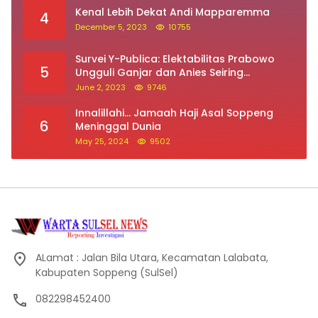
Kenal Lebih Dekat Andi Mapparemma
4
December 5, 2023
10755
Survei Y-Publica: Elektabilitas Prabowo
5
Ungguli Ganjar dan Anies Seiring
Kepuasan Terhadap Jokowi Naik
June 2, 2023
9746
Innalillahi… Jamaah Haji Asal Soppeng
6
Meninggal Dunia
May 25, 2024
9502
ALamat : Jalan Bila Utara, Kecamatan Lalabata,
Kabupaten Soppeng (SulSel)
082298452400