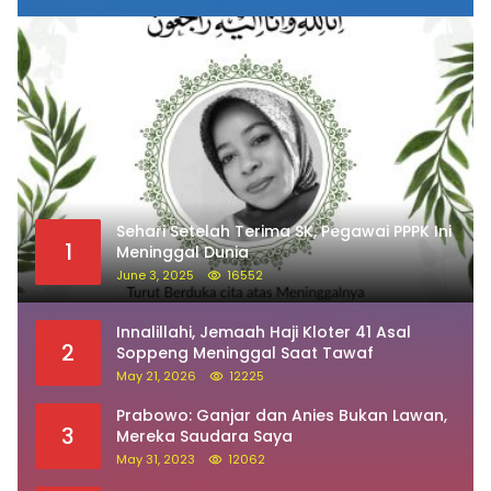
Sehari Setelah Terima SK, Pegawai PPPK Ini
1
Meninggal Dunia
June 3, 2025
16552
Innalillahi, Jemaah Haji Kloter 41 Asal
2
Soppeng Meninggal Saat Tawaf
May 21, 2026
12225
Prabowo: Ganjar dan Anies Bukan Lawan,
3
Mereka Saudara Saya
May 31, 2023
12062