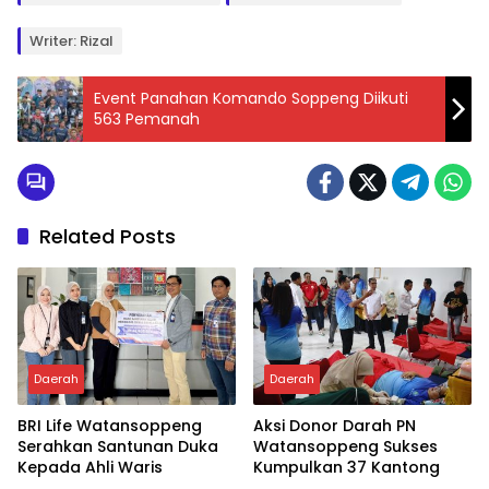
Writer: Rizal
Event Panahan Komando Soppeng Diikuti
563 Pemanah
Related Posts
Daerah
Daerah
BRI Life Watansoppeng
Aksi Donor Darah PN
Serahkan Santunan Duka
Watansoppeng Sukses
Kepada Ahli Waris
Kumpulkan 37 Kantong