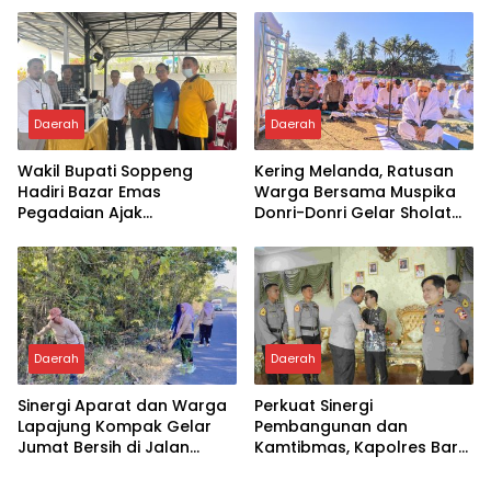
Daerah
Daerah
Wakil Bupati Soppeng
Kering Melanda, Ratusan
Hadiri Bazar Emas
Warga Bersama Muspika
Pegadaian Ajak
Donri-Donri Gelar Sholat
Masyarakat Berinvestasi
Istisqa
Daerah
Daerah
Sinergi Aparat dan Warga
Perkuat Sinergi
Lapajung Kompak Gelar
Pembangunan dan
Jumat Bersih di Jalan
Kamtibmas, Kapolres Baru
Pesantren
Soppeng “MAPPATABE” ke
Bupati Suwardi Haseng